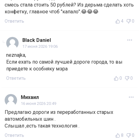
смесь стала стоить 50 рублей? Из дерьма сделать хоть
конфетку, главное чтоб "капало".😂😂😂
Ответить
4
0
Black Daniel
17 июня 2026 19:06
neznajka,
Если ехать по самой лучшей дороге города, то вы
приедете к особняку мэра
Ответить
0
0
Михаил
16 июня 2026 20:49
Предлагаю дороги из переработанных старых
автомобильных шин .
Слышал ,есть такая технология .
Ответить
8
0