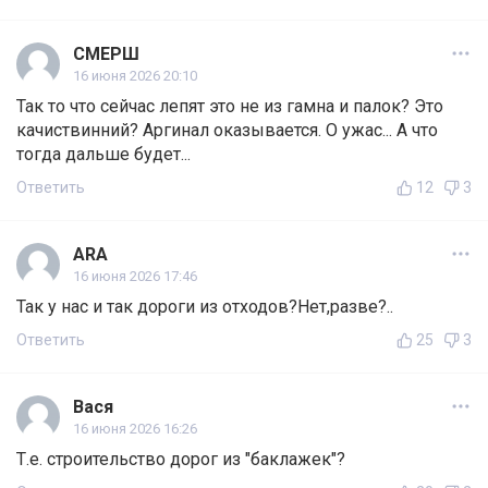
СМЕРШ
16 июня 2026 20:10
Так то что сейчас лепят это не из гамна и палок? Это
качиствинний? Аргинал оказывается. О ужас... А что
тогда дальше будет...
Ответить
12
3
ARA
16 июня 2026 17:46
Так у нас и так дороги из отходов?Нет,разве?..
Ответить
25
3
Вася
16 июня 2026 16:26
Т.е. строительство дорог из "баклажек"?