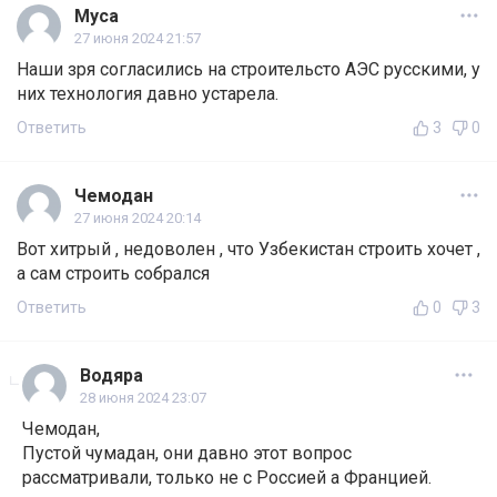
Муса
27 июня 2024 21:57
Наши зря согласились на строительсто АЭС русскими, у
них технология давно устарела.
Ответить
3
0
Чемодан
27 июня 2024 20:14
Вот хитрый , недоволен , что Узбекистан строить хочет ,
а сам строить собрался
Ответить
0
3
Водяра
28 июня 2024 23:07
Чемодан,
Пустой чумадан, они давно этот вопрос
рассматривали, только не с Россией а Францией.