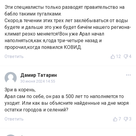
Эти специалисты только разводят правительство на
бабло такими пугалками.
Скоро,в течении этих трех лет захлёбываться от воды
будете и дальше это уже будет бичём нашего региона-
климат резко меняется!Вон уже Арал начал
наполняться,как я,года три-четыре назад и
пророчил,когда появился КОВИД.
Ответить
12
4
Дамир Татарин
30 июня 2024 14:55
Зри в корень,
Арал сам по себе, он раз в 500 лет то наполняется то
уходит. Или как вы объясните найденные на дне моря
остатки городов и селений?
Ответить
7
3