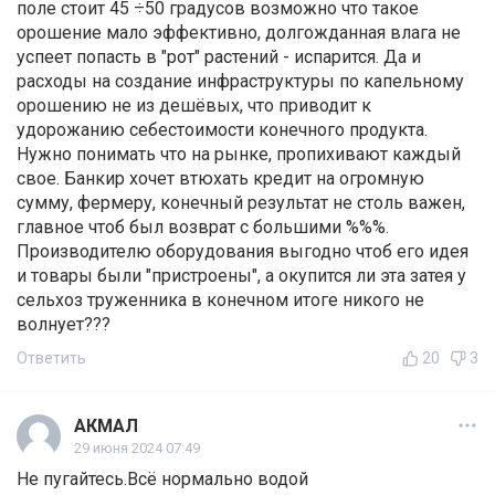
поле стоит 45 ÷50 градусов возможно что такое
орошение мало эффективно, долгожданная влага не
успеет попасть в "рот" растений - испарится. Да и
расходы на создание инфраструктуры по капельному
орошению не из дешёвых, что приводит к
удорожанию себестоимости конечного продукта.
Нужно понимать что на рынке, пропихивают каждый
свое. Банкир хочет втюхать кредит на огромную
сумму, фермеру, конечный результат не столь важен,
главное чтоб был возврат с большими %%%.
Производителю оборудования выгодно чтоб его идея
и товары были "пристроены", а окупится ли эта затея у
сельхоз труженника в конечном итоге никого не
волнует???
Ответить
20
3
АКМАЛ
29 июня 2024 07:49
Не пугайтесь.Всё нормально водой