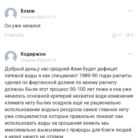
Бомж
29 июня 2024 10:17
Он уже начался
Ответить
11
3
Кодиржон
29 июня 2024 09:10
Добрый день,у нас средний Азии будет дефицит
питевой воды я как специалист 1989-90 годах расчеты
сделал по ферганской долине по моему расчету
должны были этот процесс 90-100 лет поже а она уже
началось основной критерий нехватки води изменения
климата нету былих осадков ещё не рационально
использование водных ресурсов самоё главное нету
уже специалистов которые правильно показат как
использовать воды на орошения земель мы
максимально выжымаем с природы для благи людей
а назад ничего не отдаем