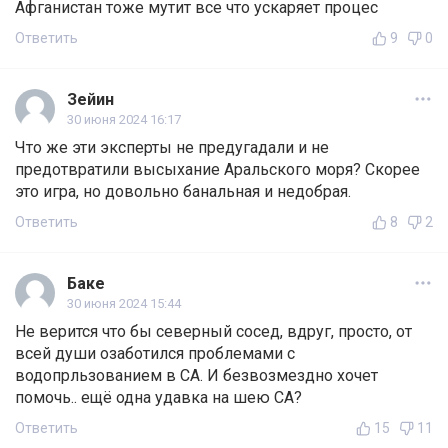
Афганистан тоже мутит все что ускаряет процес
Ответить
9
0
Зейин
30 июня 2024 16:17
Что же эти эксперты не предугадали и не
предотвратили высыхание Аральского моря? Скорее
это игра, но довольно банальная и недобрая.
Ответить
8
2
Баке
30 июня 2024 15:44
Не верится что бы северный сосед, вдруг, просто, от
всей души озаботился проблемами с
водопрльзованием в СА. И безвозмездно хочет
помочь.. ещё одна удавка на шею СА?
Ответить
15
11