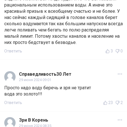
рациональным использованием воды. А иначе это
красивый призыв к всеобщему счастью и не более. У
нас сейчас каждый сидящий в голове каналов берет
сколько вздумается так как большим напуском всегда
легче поливать чем бегать по полю распределяя
малый лимит. Потому хвосты каналов и население на
них просто бедствует в безводье.
Ответить
3
0
Справедливость30 Лет
29 июня 2024 09:01
Просто надо воду беречь и зря не тратит
вода это золото!!!
Ответить
23
2
Зри В Корень
29 июня 2024 08:35