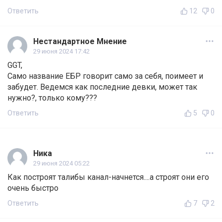
Ответить
12
0
Нестандартное Мнение
29 июня 2024 17:42
GGT,
Само название ЕБР говорит само за себя, поимеет и
забудет. Ведемся как последние девки, может так
нужно?, только кому???
Ответить
5
0
Ника
29 июня 2024 05:22
Как построят талибы канал-начнется....а строят они его
очень быстро
Ответить
7
2