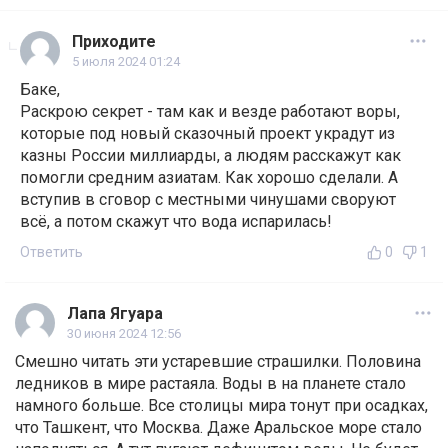
Приходите
5 июля 2024 01:24
Баке,
Раскрою секрет - там как и везде работают воры,
которые под новый сказочный проект украдут из
казны России миллиарды, а людям расскажут как
помогли средним азиатам. Как хорошо сделали. А
вступив в сговор с местными чинушами своруют
всё, а потом скажут что вода испарилась!
Ответить
0
1
Лапа Ягуара
30 июня 2024 12:56
Смешно читать эти устаревшие страшилки. Половина
ледников в мире растаяла. Воды в на планете стало
намного больше. Все столицы мира тонут при осадках,
что Ташкент, что Москва. Даже Аральское море стало