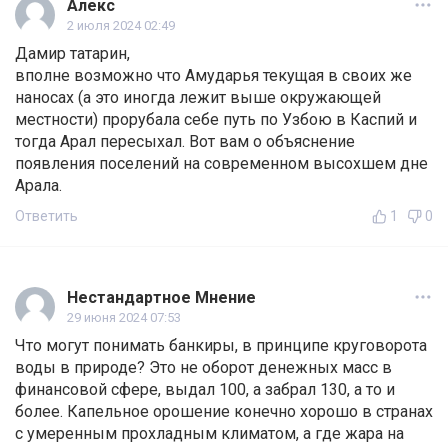
Алекс
2 июля 2024 02:49
Дамир татарин,
вполне возможно что Амударья текущая в своих же
наносах (а это иногда лежит выше окружающей
местности) прорубала себе путь по Узбою в Каспий и
тогда Арал пересыхал. Вот вам о объяснение
появления поселений на современном высохшем дне
Арала.
Ответить
1
0
Нестандартное Мнение
29 июня 2024 07:53
Что могут понимать банкиры, в принципе круговорота
воды в природе? Это не оборот денежных масс в
финансовой сфере, выдал 100, а забрал 130, а то и
более. Капельное орошение конечно хорошо в странах
с умеренным прохладным климатом, а где жара на