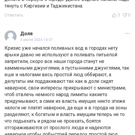
тянуть с Киргизии и Таджикистана.
Ответить
3
0
Доля
3 июля 2024 14:57
Кризис уже начался поливных вод в городах нету
арыки давно не используют а поливать питьепой
запретили, скоро все наши города станут не
каммеными джунглями, а пустынними джунглями, так
еше и налогами весь простой люд оббирают, а
депутаты им поддакивают так как в доле сидят
наверное, свои интересы прикрывают с министрами,
чтоб отвлечь немного народ лимиты какието
придумывают, а сами из власть имущих никто этиже
налоги не платят наверное, да еще и в города на зоны
разделяют, к богатым и власть имущим теперь не то
что подьехать и рядом не проехать, боятся
отгораживаются от прослого люда и надеются
наверное чтобы побыстрей передох простой люд