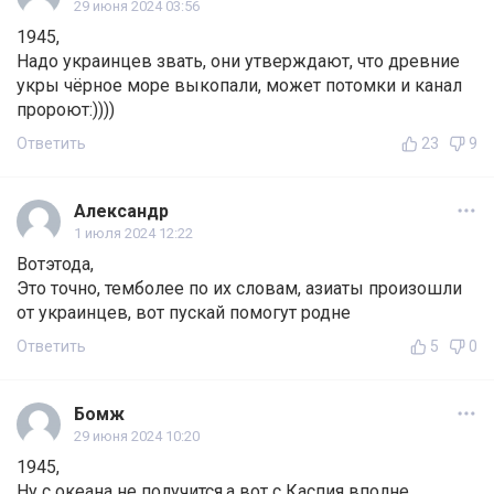
29 июня 2024 03:56
1945,
Надо украинцев звать, они утверждают, что древние
укры чёрное море выкопали, может потомки и канал
пророют:))))
Ответить
23
9
Александр
1 июля 2024 12:22
Вотэтода,
Это точно, темболее по их словам, азиаты произошли
от украинцев, вот пускай помогут родне
Ответить
5
0
Бомж
29 июня 2024 10:20
1945,
Ну с океана не получится,а вот с Каспия вполне