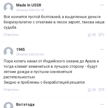
Made In USSR
28 июня 2024 22:18
Всё кончится пустой болтовней, а выделеные деньги
безрезультатно с откатами в песок зароят, такова наша
судьба.
Ответить
40
0
1945
28 июня 2024 22:04
Пора копать канал от Индийского океана до Арала и
тогда климат измениться в лучшую сторону - будут
летние дожди и пустыни озеленяться
растительностью.
Заодно и проблемы с безработицей решатся.
Ответить
26
8
Вотэтода