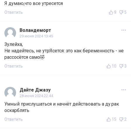
Я думаю,что все утресется
Ответить
9
5
Воландеморт
29 июня 2024 13:45
Зулейха,
Не надейтесь, не утрЯсется: это как беременность - не
рассосётся само🤣
Ответить
10
3
Дайте Джазу
28 июня 2024 22:44
Умный прислушаться и начнёт действовать а ду.рак
оскарблять
Ответить
15
2