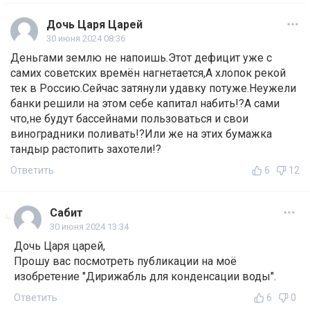
Дочь Царя Царей
30 июня 2024 08:36
Деньгами землю не напоишь.Этот дефицит уже с
самих советских времён нагнетается,А хлопок рекой
тек в Россию.Сейчас затянули удавку потуже.Неужели
банки решили на этом себе капитал набить!?А сами
что,не будут бассейнами пользоваться и свои
виноградники поливать!?Или же на этих бумажка
тандыр растопить захотели!?
Ответить
6
12
Сабит
30 июня 2024 13:34
Дочь Царя царей,
Прошу вас посмотреть публикации на моё
изобретение "Дирижабль для конденсации воды".
Ответить
6
0