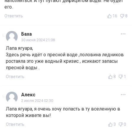
наполняться. А тут пугают дефицитом воды. Не будет
его.
Ответить
16
8
Баха
30 июня 2024 21:08
Лапа ягуара,
Здесь речь идёт о пресной воде ,половина ледников
ростаяла это уже водный кризис , исикают запасы
пресной воды .
Ответить
8
1
Алекс
2 июля 2024 02:30
Лапа ягуара, я очень хочу попасть в ту вселенную в
которой живете вы!
Ответить
3
0