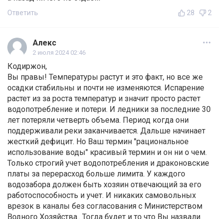
Ответить
28
2
Алекс
2 июля 2024 02:46
Кодиржон,
Вы правы! Температуры растут и это факт, но все же
осадки стабильны и почти не изменяются. Испарение
растет из за роста температур и значит просто растет
водопотребление и потери. И ледники за последние 30
лет потеряли четверть объема. Период когда они
поддерживали реки заканчивается. Дальше начинает
жесткий дефицит. Но Ваш термин "рациональное
использование воды" красивый термин и он ни о чем.
Только строгий учет водопотребления и драконовские
платы за перерасход больше лимита. У каждого
водозабора должен быть хозяин отвечающий за его
работоспособность и учет. И никаких самовольных
врезок в каналы без согласования с Министерством
Водного Хозяйства.. Тогда будет и то что Вы назвали