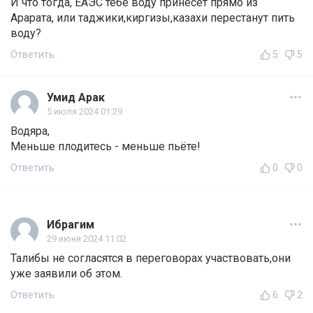
И что тогда, ЕАЭС тебе воду принесет прямо из
Арарата, или таджики,киргизы,казахи перестанут пить
воду?
Ответить
5
5
Умид Арак
5 июля 2024 01:29
Водяра,
Меньше плодитесь - меньше пьёте!
Ответить
0
0
Ибрагим
29 июня 2024 11:02
Талибы не согласятся в переговорах участвовать,они
уже заявили об этом.
Ответить
6
2