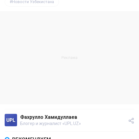
Новости Узбекистана
Фахрулло Хамидуллаев
Блогер и журналист «UPL.UZ»