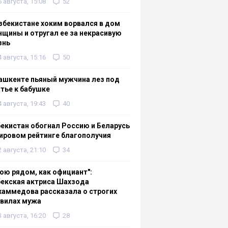
6 августа, 15:08
52
збекистане хоким ворвался в дом
щины и отругал ее за некрасивую
знь
4 августа, 15:16
50
ашкенте пьяный мужчина лез под
тье к бабушке
4 августа, 19:43
40
екистан обогнал Россию и Беларусь
ировом рейтинге благополучия
2 августа, 21:10
34
ою рядом, как официант":
екская актриса Шахзода
аммедова рассказала о строгих
авилах мужа
3 августа, 16:20
28