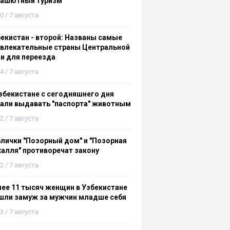
рашютный туризм
0 / 7 августа
екистан - второй: Названы самые
ивлекательные страны Центральной
и для переезда
4 / 7 августа
збекистане с сегодняшнего дня
али выдавать "паспорта" животным
2 / 7 августа
лички "Позорный дом" и "Позорная
алля" противоречат закону
2 / 7 августа
ее 11 тысяч женщин в Узбекистане
шли замуж за мужчин младше себя
3 / 7 августа