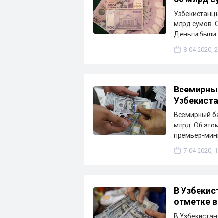
Узбекистанцы
млрд сумов. 
Деньги были
8-04-2020, 2
Всемирный
Узбекиста
Всемирный ба
млрд. Об это
премьер-мин
7-04-2020, 1
В Узбекис
отметке в
В Узбекистан