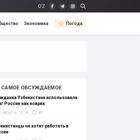
O‘Z
бщество
Экономика
Погода
САМОЕ ОБСУЖДАЕМОЕ
жданка Узбекистана использовала
г России как коврик
3 августа, 10:18
85
екистанцы не хотят работать в
ссии