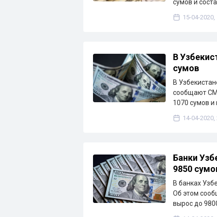
сумов и сост
15-04-2020,
В Узбекис
сумов
В Узбекистан
сообщают СМИ
1070 сумов и
14-04-2020,
Банки Узб
9850 сумо
В банках Узб
Об этом сооб
вырос до 980