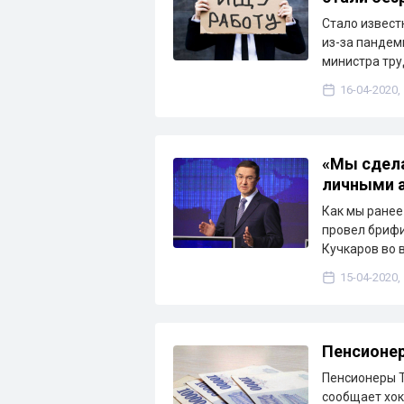
Стало извест
из-за пандем
министра тру
16-04-2020,
«Мы сдела
личными а
Как мы ранее
провел брифи
Кучкаров во 
15-04-2020,
Пенсионер
Пенсионеры Т
сообщает хок