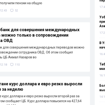
па
получили пенсии на общую
17:4
 12:43
52
Узб
пр
Ази
 банк для совершения международных
17:2
 можно только в сопровождении
ка ОВД
В У
анк для совершения международных переводов можно
нач
ровождении сотрудника ОВД. Об этом сообщил
16:4
ь ЦБ Акмал Назаров во
Таб
 12:18
110
мах
16:1
тане курс доллара и евро резко выросли
Бол
з за неделю
вы
е курс доллара и евро резко выросли второй раз за
14:1
том сообщает ЦБ. Курс доллара повысился на 427,64