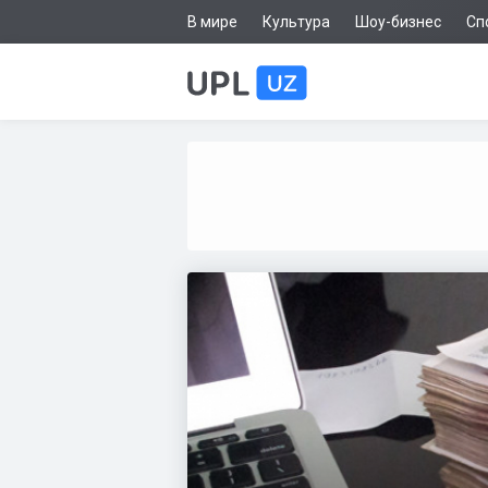
В мире
Культура
Шоу-бизнес
Сп