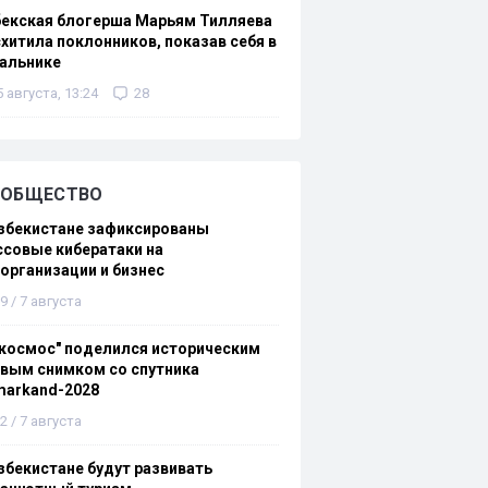
бекская блогерша Марьям Тилляева
хитила поклонников, показав себя в
альнике
5 августа, 13:24
28
ОБЩЕСТВО
збекистане зафиксированы
совые кибератаки на
организации и бизнес
9 / 7 августа
космос" поделился историческим
вым снимком со спутника
markand-2028
2 / 7 августа
збекистане будут развивать