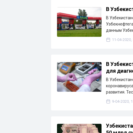
В Узбекис
В Узбекистан
Узбекнефтега
данным Узбе
11-04-2020,
В Узбекис
для диагн
В Узбекистан
коронавируса
развития. Те
9-04-2020, 1
Узбекиста
50 млрд с