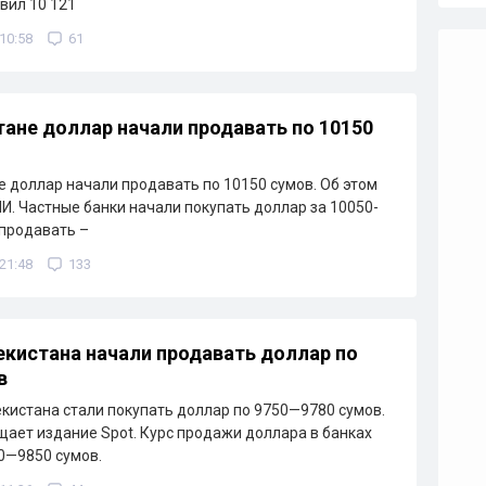
авил 10 121
 10:58
61
тане доллар начали продавать по 10150
е доллар начали продавать по 10150 сумов. Об этом
. Частные банки начали покупать доллар за 10050-
 продавать –
 21:48
133
екистана начали продавать доллар по
в
екистана стали покупать доллар по 9750—9780 сумов.
щает издание Spot. Курс продажи доллара в банках
0—9850 сумов.