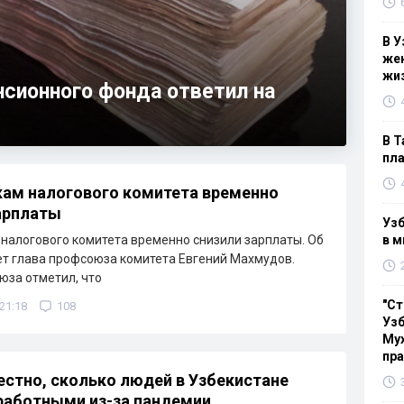
В У
жен
жи
нсионного фонда ответил на
В Т
пла
ам налогового комитета временно
арплаты
Узб
налогового комитета временно снизили зарплаты. Об
в м
т глава профсоюза комитета Евгений Махмудов.
юза отметил, что
"Ст
 21:18
108
Узб
Мух
пр
естно, сколько людей в Узбекистане
работными из-за пандемии