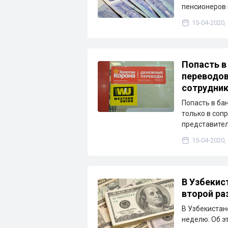
пенсионеров 
15-04-2020,
Попасть в
переводов
сотрудни
Попасть в б
только в соп
представител
15-04-2020,
В Узбекис
второй ра
В Узбекистан
неделю. Об э