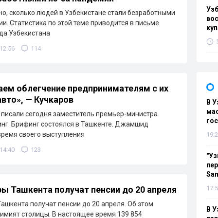
Уз
но, сколько людей в Узбекистане стали безработными
вос
ии. Статистика по этой теме приводится в письме
куп
да Узбекистана
 12:56
114
ем облегчение предпринимателям с их
вто», — Кучкаров
В У
мас
 писали сегодня заместитель премьер-министра
гос
нг. Брифинг состоялся в Ташкенте. Джамшид
время своего выступления
19:2
 14:40
123
"Уз
пер
Sa
ы Ташкента получат пенсии до 20 апреля
17:5
ашкента получат пенсии до 20 апреля. Об этом
В У
имият столицы. В настоящее время 139 854