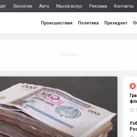
орт
Экология
Авто
Мысли вслух
Реклама
Контакты
Происшествия
Политика
Президент
О
Гра
фла
Узб
Ро