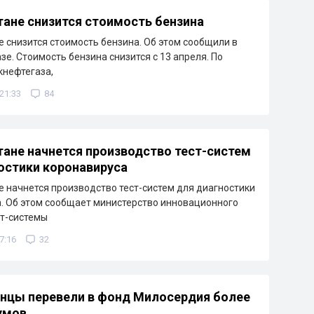
тане снизится стоимость бензина
е снизится стоимость бензина. Об этом сообщили в
зе. Стоимость бензина снизится с 13 апреля. По
кнефтегаза,
 21:33
84
тане начнется производство тест-систем
остики коронавируса
е начнется производство тест-систем для диагностики
. Об этом сообщает министерство инновационного
ст-системы
7:16
32
нцы перевели в фонд Милосердия более
умов