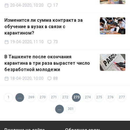
20-04-2020, 10:20
17
Изменится ли сумма контракта за
обучение в вузах в связи с
карантином?
19-04-2020, 11:10
73
В Ташкенте после окончания
карантина в три раза вырастет число
безработной молодежи
18-04-2020, 10:00
88
1
...
269
270
271
272
273
274
275
276
277
...
301