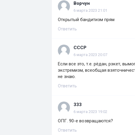
Ворчун
6 марта 2023 21:01
Открытый бандитизм прям
Ответить
СССР
6 марта 2023 20:07
Если все это, т.е. рёдан, рэкет, вы
экстремизм, всеобщая взяточничест
не знаю.
Ответить
333
6 марта 2023 19:02
ОПГ. 90-е возвращаются?
Ответить