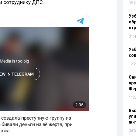
и сотруднику ДПС.
05:0
Узб
обр
стр
01:4
Узб
со
12:2
Са
про
Фе
11:5
Выж
ули
жи
06:3