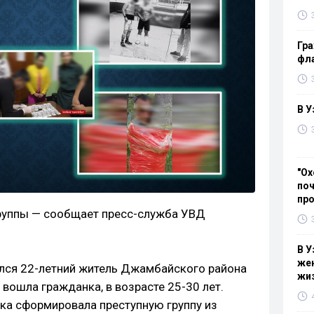
Гра
фла
В У
"Ох
поч
пр
руппы — сообщает пресс-служба УВД
В У
жен
ился 22-летний житель Джамбайского района
жи
 вошла гражданка, в возрасте 25-30 лет.
ка сформировала преступную группу из