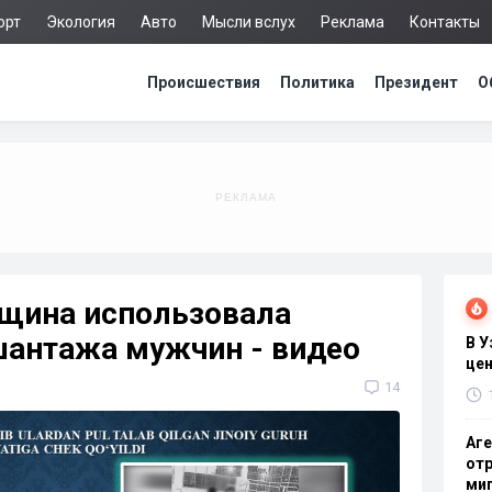
орт
Экология
Авто
Мысли вслух
Реклама
Контакты
Происшествия
Политика
Президент
О
щина использовала
шантажа мужчин - видео
В 
цен
14
Аге
отр
миг