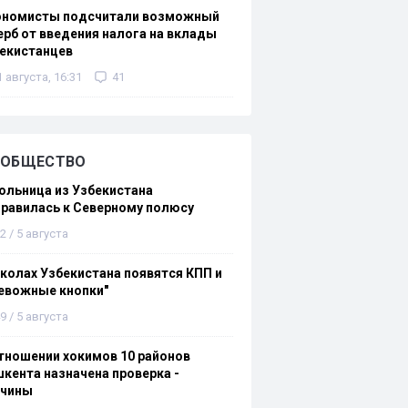
ономисты подсчитали возможный
рб от введения налога на вклады
екистанцев
1 августа, 16:31
41
ОБЩЕСТВО
льница из Узбекистана
равилась к Северному полюсу
2 / 5 августа
колах Узбекистана появятся КПП и
евожные кнопки"
9 / 5 августа
тношении хокимов 10 районов
кента назначена проверка -
ичины