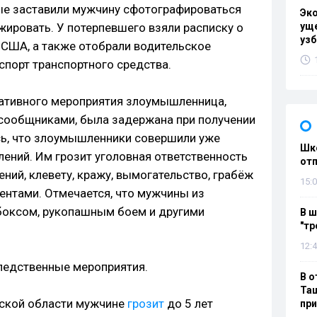
ые заставили мужчину сфотографироваться
Эк
жировать. У потерпевшего взяли расписку о
уще
узб
 США, а также отобрали водительское
спорт транспортного средства.
ративного мероприятия злоумышленница,
сообщниками, была задержана при получении
ь, что злоумышленники совершили уже
Шко
лений. Им грозит уголовная ответственность
отп
ний, клевету, кражу, вымогательство, грабёж
15:0
ентами. Отмечается, что мужчины из
боксом, рукопашным боем и другими
В ш
"тр
12:4
ледственные мероприятия.
В о
Таш
рской области мужчине
грозит
до 5 лет
пр