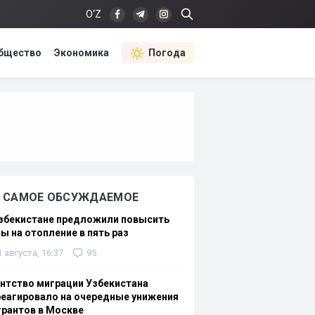
O‘Z
бщество
Экономика
Погода
САМОЕ ОБСУЖДАЕМОЕ
Узбекистане предложили повысить
ы на отопление в пять раз
1 августа, 16:37
95
нтство миграции Узбекистана
еагировало на очередные унижения
рантов в Москве