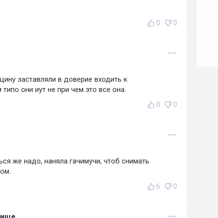
0
0
ину заставляли в доверие входить к
ипо они иут не при чем это все она.
0
0
ься же надо, наняла гачимучи, чтоб снимать
ом.
6
0
лище