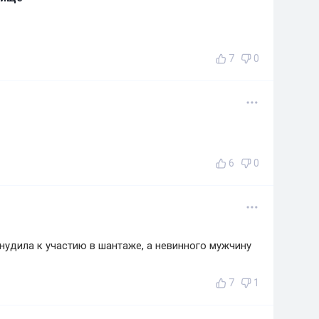
7
0
6
0
нудила к участию в шантаже, а невинного мужчину
7
1