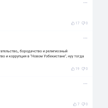
17
0
могательство,, бородачство и религиозный
во и коррупция в "Новом Узбекистане", нуу тогда
19
0
7
0