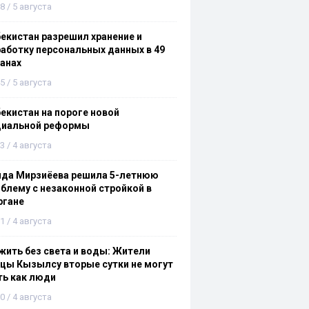
8 / 5 августа
екистан разрешил хранение и
аботку персональных данных в 49
анах
5 / 5 августа
екистан на пороге новой
циальной реформы
3 / 4 августа
ида Мирзиёева решила 5-летнюю
блему с незаконной стройкой в
ргане
1 / 4 августа
ить без света и воды: Жители
цы Кызылсу вторые сутки не могут
ть как люди
0 / 4 августа