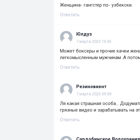
Женщина- гангстер по- узбекски.
Ответить
Юлдуз
7 марта 2023 16:53
Может боксеры и прочие качки женщ
легкомысленным мужчинам .А потом т
Ответить
Резиновкент
7 марта 2023 09:59
Ля какая страшная особа... Додумат
грязные видео и зарабатывать на эт
Ответить
Сардобинское Водохрани