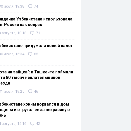
30 июля, 19:38
74
жданка Узбекистана использовала
г России как коврик
3 августа, 10:18
71
збекистане придумали новый налог
30 июля, 15:34
65
ота на зайцев": в Ташкенте поймали
ти 80 тысяч неплательщиков
оезда
31 июля, 19:25
46
збекистане хоким ворвался в дом
щины и отругал ее за некрасивую
знь
4 августа, 15:16
42