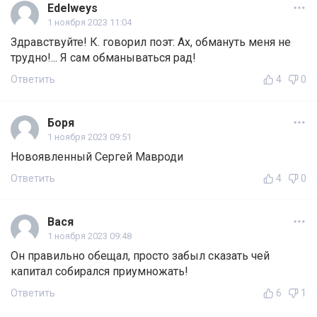
Edelweys
1 ноября 2023 11:04
Здравствуйте! К. говорил поэт: Ах, обмануть меня не
трудно!... Я сам обманываться рад!
Ответить
4
0
Боря
1 ноября 2023 09:51
Новоявленный Сергей Мавроди
Ответить
4
0
Вася
1 ноября 2023 09:48
Он правильно обещал, просто забыл сказать чей
капитал собирался приумножать!
Ответить
6
1