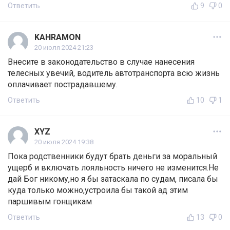
Ответить
9
0
KAHRAMON
20 июля 2024 21:23
Внесите в законодательство в случае нанесения
телесных увечий, водитель автотранспорта всю жизнь
оплачивает пострадавшему.
Ответить
10
1
XYZ
20 июля 2024 19:38
Пока родственники будут брать деньги за моральный
ущерб и включать лояльность ничего не изменится.Не
дай Бог никому,но я бы затаскала по судам, писала бы
куда только можно,устроила бы такой ад этим
паршивым гонщикам
Ответить
13
0