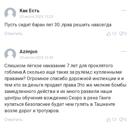
Как Есть
20 июля 2024 15:23
Пусть сидит баран лет 30 ,прав решить навсегда
Ответить
12
0
Azimjon
20 июля 2024 12:43
Слишком лёгкое наказание 7 лет для проклятого
гоблина.А сколько ещё таких за рулём,с купленными
правами? Огромное спасибо дорожной инспекции и и
тем кто за деньги продает права.Это же мелкие бомбы
замедленного действи и их много развели наши
центры обучения вождению.Скоро в реке Ганге
купаться безопаснее будет чем гулять в Ташкенте
возле дорог и тротуаров.
Ответить
13
0