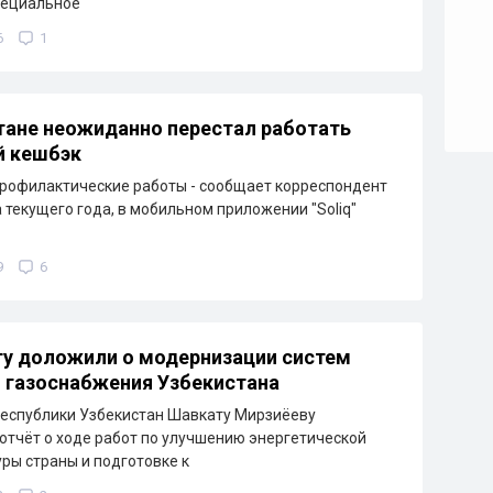
пециальное
6
1
тане неожиданно перестал работать
й кешбэк
рофилактические работы - сообщает корреспондент
а текущего года, в мобильном приложении "Soliq"
9
6
у доложили о модернизации систем
и газоснабжения Узбекистана
еспублики Узбекистан Шавкату Мирзиёеву
отчёт о ходе работ по улучшению энергетической
ры страны и подготовке к