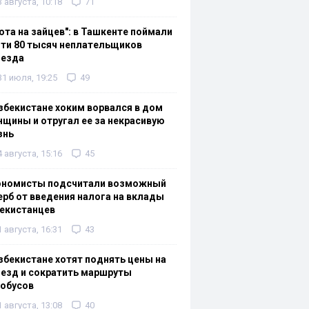
3 августа, 10:18
71
ота на зайцев": в Ташкенте поймали
ти 80 тысяч неплательщиков
оезда
31 июля, 19:25
49
збекистане хоким ворвался в дом
щины и отругал ее за некрасивую
знь
4 августа, 15:16
45
ономисты подсчитали возможный
рб от введения налога на вклады
екистанцев
1 августа, 16:31
43
збекистане хотят поднять цены на
езд и сократить маршруты
тобусов
1 августа, 13:08
40