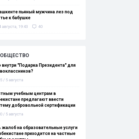
ашкенте пьяный мужчина лез под
тье к бабушке
4 августа, 19:43
40
ОБЩЕСТВО
 внутри "Подарка Президента" для
рвоклассников?
5 / 5 августа
стным учебным центрам в
екистане предлагают ввести
стему добровольной сертификации
0 / 5 августа
 жалоб на образовательные услуги
збекистане приходится на частные