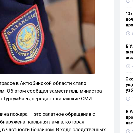
"Ох
поч
пр
В У
жен
жи
Эк
 трассе в Актюбинской области стало
уще
м. Об этом сообщил заместитель министра
узб
н Тургумбаев, передают казахские СМИ.
В У
чина пожара — это халатное обращение с
про
обнаружена паяльная лампа, которая
ав
 в частности бензином. В ходе следственных