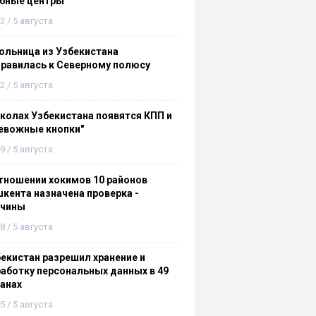
ебные центры
3 / 5 августа
льница из Узбекистана
равилась к Северному полюсу
2 / 5 августа
колах Узбекистана появятся КПП и
евожные кнопки"
9 / 5 августа
тношении хокимов 10 районов
кента назначена проверка -
ичины
8 / 5 августа
екистан разрешил хранение и
аботку персональных данных в 49
анах
5 / 5 августа