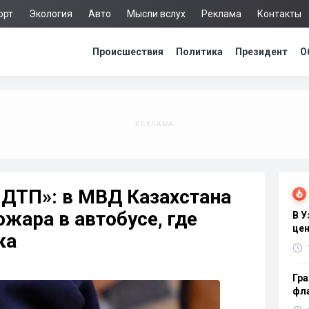
орт
Экология
Авто
Мысли вслух
Реклама
Контакты
Происшествия
Политика
Президент
О
 ДТП»: в МВД Казахстана
ожара в автобусе, где
В 
цен
ка
Гра
фла