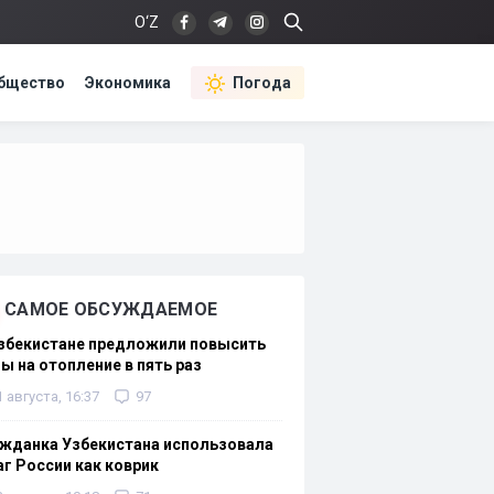
O‘Z
бщество
Экономика
Погода
САМОЕ ОБСУЖДАЕМОЕ
Узбекистане предложили повысить
ы на отопление в пять раз
1 августа, 16:37
97
жданка Узбекистана использовала
г России как коврик