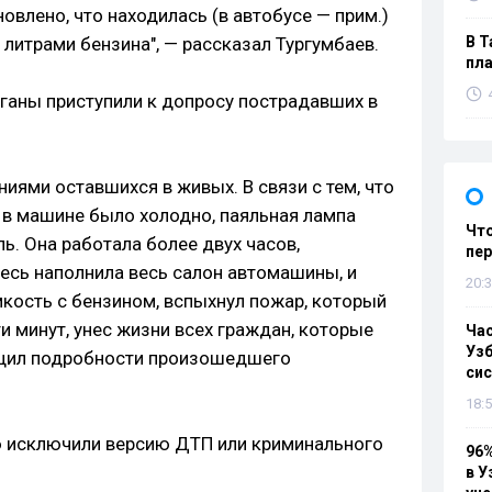
овлено, что находилась (в автобусе — прим.)
литрами бензина", — рассказал Тургумбаев.
В Т
пла
рганы приступили к допросу пострадавших в
иями оставшихся в живых. В связи с тем, что
 в машине было холодно, паяльная лампа
Что
ь. Она работала более двух часов,
пе
месь наполнила весь салон автомашины, и
20:3
мкость с бензином, вспыхнул пожар, который
ти минут, унес жизни всех граждан, которые
Ча
Узб
общил подробности произошедшего
си
18:5
ю исключили версию ДТП или криминального
96%
в У