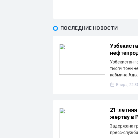
ПОСЛЕДНИЕ НОВОСТИ
Узбекиста
нефтепрод
Узбекистан г
тысяч тонн н
кабмина Ады
Вчера, 22:3
21-летняя
жертву в 
Задержана гр
пресс-служба