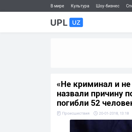
В мире
Культура
Шоу-бизнес
Сп
«Не криминал и не
назвали причину п
погибли 52 челове
Происшествия
20-01-2018, 13:18