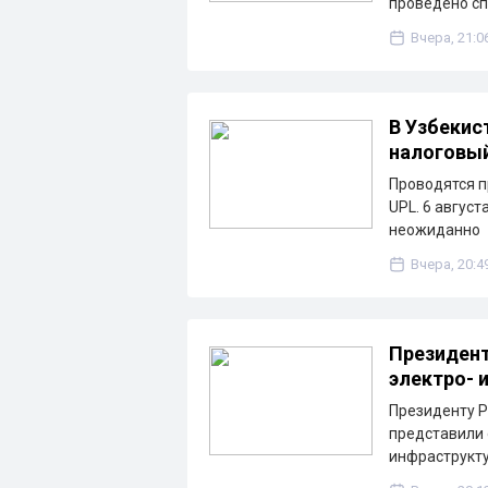
проведено с
Вчера, 21:0
В Узбекис
налоговы
Проводятся п
UPL. 6 август
неожиданно
Вчера, 20:4
Президент
электро- 
Президенту Р
представили 
инфраструкту