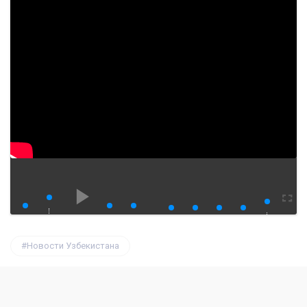
watch?v=rT7TMi_D-68
00:00
00:00
Новости Узбекистана