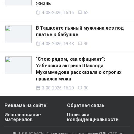
жизнь
4-08-2026, 15:16
52
В Ташкенте пьяный мужчина лез под
платье к бабушке
4-08-2026, 19:43
40
"Стою рядом, как официант":
Узбекская актриса Шахзода
Мухаммедова рассказала о строгих
правилах мужа
3-08-2026, 16:20
30
Реклама на сайте
Обратная связь
Использование
Политика
материалов
конфиденциальности
UPL.UZ © 2016-2024 | Свидетельство о регистрации СМИ №1231 от