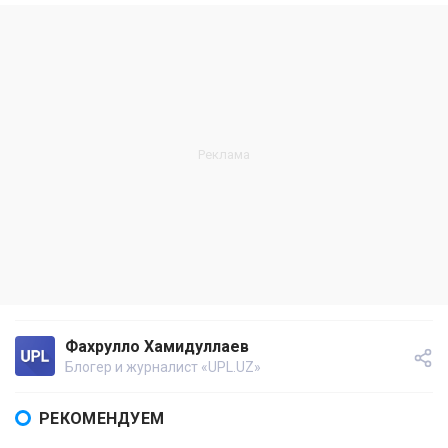
Фахрулло Хамидуллаев
Блогер и журналист «UPL.UZ»
РЕКОМЕНДУЕМ