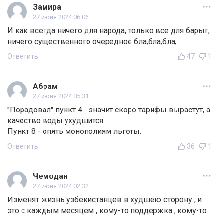
Замира
27 июня 2024 06:06
И как всегда ничего для народа, только все для барыг,
ничего существенного очередное бла,бла,бла,.
Ответить
47
1
Абрам
27 июня 2024 05:31
"Порадовал" пункт 4 - значит скоро тарифы вырастут, а
качество воды ухудшится.
Пункт 8 - опять монополиям льготы.
Ответить
36
1
Чемодан
27 июня 2024 02:32
Изменят жизнь узбекистанцев в худшею сторону , и
это с каждым месяцем , кому-то поддержка , кому-то