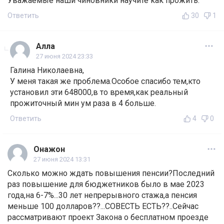
Уважаемые наши чиновники научите как прожить.
Ответить
30
1
Алла
27 июня 2024 23:33
Галина Николаевна,
У меня такая же проблема.Особое спасибо тем,кто
установил эти 648000,в то время,как реальный
прожиточный мин ум раза в 4 больше.
Ответить
4
0
Онажон
27 июня 2024 13:31
Сколько можно ждать повышения пенсии?Последний
раз повышение для бюджетников было в мае 2023
года,на 6-7%...30 лет непрерывного стажа,а пенсия
меньше 100 долларов??...СОВЕСТЬ ЕСТЬ??..Сейчас
рассматривают проект Закона о бесплатном проезде