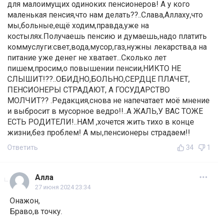
для малоимущих одиноких пенсионеров! А у кого
маленькая пенсия,что нам делать??..Слава,Аллаху,что
мы,больные,ещё ходим,правда,уже на
костылях.Получаешь пенсию и думаешь,надо платить
коммуслуги:свет,вода,мусор,газ,нужны лекарства,а на
питание уже денег не хватает...Сколько лет
пишем,просим,о повышении пенсии,НИКТО НЕ
СЛЫШИТ!??..ОБИДНО,БОЛЬНО,СЕРДЦЕ ПЛАЧЕТ,
ПЕНСИОНЕРЫ СТРАДАЮТ, А ГОСУДАРСТВО
МОЛЧИТ?? .Редакция,снова не напечатает моё мнение
и выбросит в мусорное ведро!!..А ЖАЛЬ,У ВАС ТОЖЕ
ЕСТЬ РОДИТЕЛИ!..НАМ ,хочется жить тихо в конце
жизни,без проблем! А мы,пенсионеры страдаем!!
Ответить
34
1
Алла
27 июня 2024 23:34
Онажон,
Браво,в точку.