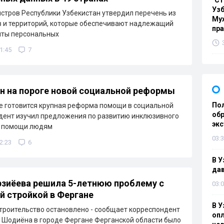
"Ст
Узб
стров Республики Узбекистан утвердил перечень из
Мух
в и территорий, которые обеспечивают надлежащий
пр
иты персональных
1:45
7
н на пороге новой социальной реформы
Пол
е готовится крупная реформа помощи в социальной
обр
дент изучил предложения по развитию инклюзивного
эк
, помощи людям
03:3
2:23
6
В У
дав
зиёева решила 5-летнюю проблему с
03:0
й стройкой в Фергане
В У
троительство остановлено - сообщает корреспондент
опл
е Шодиёна в городе Фергане Ферганской области было