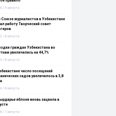
ое правило
6 / 9 августа
 Союзе журналистов в Узбекистане
ал работу Творческий совет
огеров
2 / 8 августа
здки граждан Узбекистана во
тнам увеличились на 44,7%
5 / 8 августа
збекистане число посещений
анических садов увеличилось в 3,8
а
6 / 8 августа
ырдарье яблоня вновь зацвела в
усте
8 / 7 августа