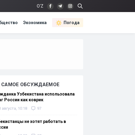
O‘Z
бщество
Экономика
Погода
САМОЕ ОБСУЖДАЕМОЕ
жданка Узбекистана использовала
г России как коврик
3 августа, 10:18
97
екистанцы не хотят работать в
ссии