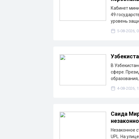
Кабинет мини
49 государст
уровень защ
5-08-2026, 0
Узбекиста
В Узбекистан
сфере. Прези
образования
4-08-2026, 1
Саида Мир
незаконно
Незаконное с
UPL. На улиц