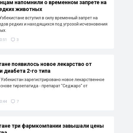
нцам напомнили о временном запрете на
редких животных
 Узбекистане вступил в силу временный запрет на
видов редких и находящихся под угрозой исчезновения
ых.
0:51
3
тане появилось новое лекарство от
и диабета 2-го типа
 Узбекистан зарегистрировано новое лекарственное
основе тирзепатида - препарат "Седжаро" от
0:44
7
тане три фармкомпании завышали цены
тва