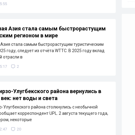
5:55
ная Азия стала самым быстрорастущим
ским регионом в мире
 Азия стала самым быстрорастущим туристическим
25 году, следует из отчёта WTTC. В 2025 году вклад
й отрасли в
5:17
2
рзо-Улугбекского района вернулись в
век: нет воды и света
-Улугбекского района столкнулись с необычной
сообщает корреспондент UPL. 2 августа текущего года,
ром, некоторые
2:47
20