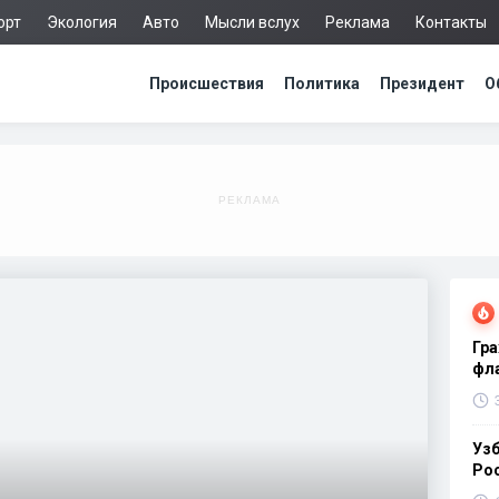
орт
Экология
Авто
Мысли вслух
Реклама
Контакты
Происшествия
Политика
Президент
О
Гра
фла
Узб
Ро