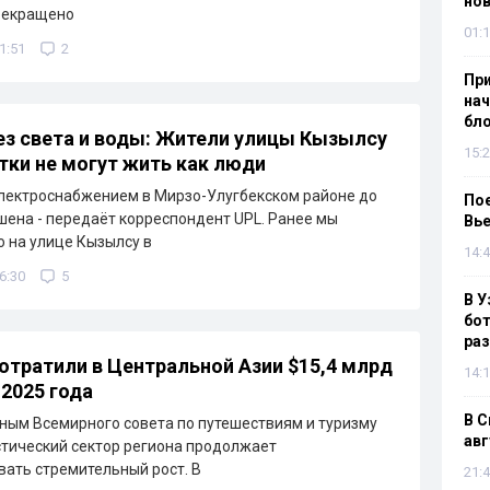
нов
рекращено
01:1
1:51
2
При
нач
бл
з света и воды: Жители улицы Кызылсу
15:2
тки не могут жить как люди
лектроснабжением в Мирзо-Улугбекском районе до
Пое
ешена - передаёт корреспондент UPL. Ранее мы
Вье
о на улице Кызылсу в
14:4
6:30
5
В У
бот
раз
отратили в Центральной Азии $15,4 млрд
14:1
 2025 года
В С
ным Всемирного совета по путешествиям и туризму
авг
стический сектор региона продолжает
ать стремительный рост. В
21:4