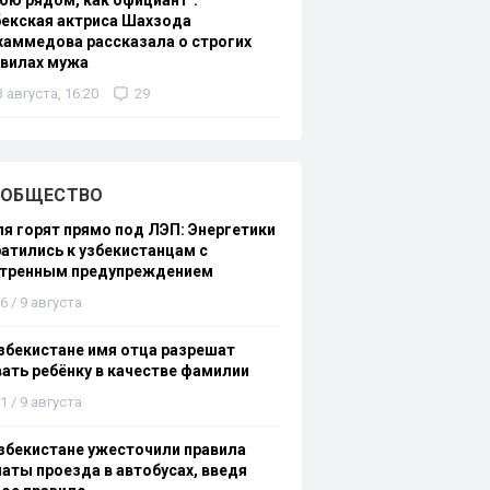
ою рядом, как официант":
екская актриса Шахзода
аммедова рассказала о строгих
авилах мужа
3 августа, 16:20
29
ОБЩЕСТВО
я горят прямо под ЛЭП: Энергетики
атились к узбекистанцам с
стренным предупреждением
6 / 9 августа
збекистане имя отца разрешат
ать ребёнку в качестве фамилии
1 / 9 августа
збекистане ужесточили правила
аты проезда в автобусах, введя