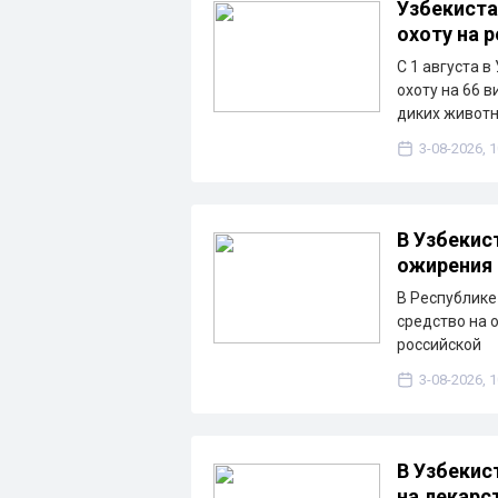
Узбекиста
охоту на 
С 1 августа в
охоту на 66 
диких животн
3-08-2026, 1
В Узбекис
ожирения 
В Республике
средство на 
российской
3-08-2026, 1
В Узбекис
на лекарс