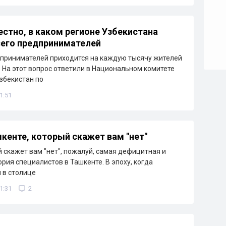
естно, в каком регионе Узбекистана
его предпринимателей
принимателей приходится на каждую тысячу жителей
 На этот вопрос ответили в Национальном комитете
збекистан по
1:51
шкенте, который скажет вам "нет"
й скажет вам "нет", пожалуй, самая дефицитная и
ория специалистов в Ташкенте. В эпоху, когда
 в столице
1:31
2