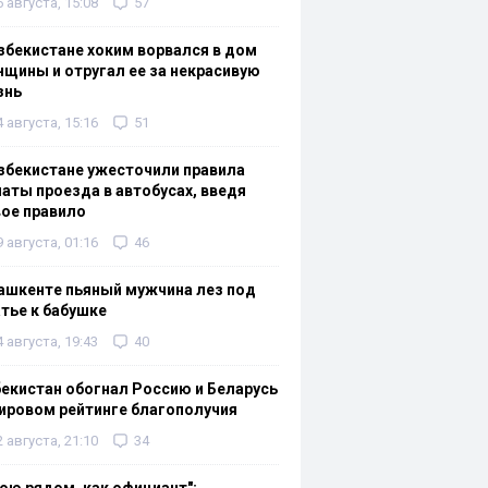
6 августа, 15:08
57
збекистане хоким ворвался в дом
щины и отругал ее за некрасивую
знь
4 августа, 15:16
51
збекистане ужесточили правила
аты проезда в автобусах, введя
ое правило
9 августа, 01:16
46
ашкенте пьяный мужчина лез под
тье к бабушке
4 августа, 19:43
40
екистан обогнал Россию и Беларусь
ировом рейтинге благополучия
2 августа, 21:10
34