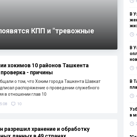
В У
жен
жи
 появятся КПП и "тревожные
В У
опл
нов
ии хокимов 10 районов Ташкента
 проверка - причины
бщали о том, что Хоким города Ташкента Шавкат
В Т
пла
дписал распоряжение о проведении служебного
я в отношении глав 10
5:08
10
Узб
в м
н разрешил хранение и обработку
ных данных в 49 странах