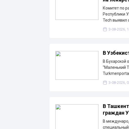
Комитет по р
Республики У
Tech выявил 
3-08-2026, 1
В Узбекис
В Бухарской 
"Маленький Т
Turkmenportal
3-08-2026, 0
В Ташкент
граждан У
В междунаро
специальный 