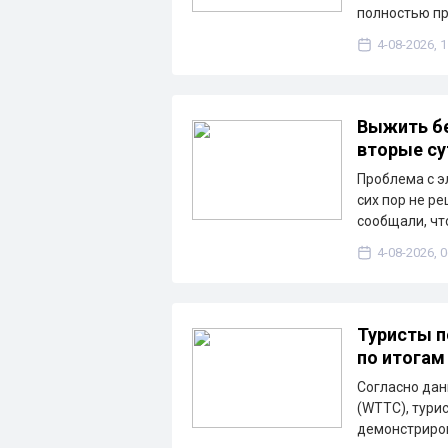
полностью п
4-08-2026, 1
Выжить бе
вторые су
Проблема с э
сих пор не р
сообщали, чт
4-08-2026, 0
Туристы п
по итогам
Согласно дан
(WTTC), тури
демонстриров