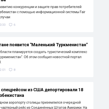
азвитию конкуренции и защите прав потребителей
збекистан с помощью информационной системы Fair
случаи
0:33
6
тане появится "Маленький Туркменистан"
области планируется создать туристический комплекс
уркменистан". Об этом сообщил новостной портал
.
2:01
8
 спецрейсом из США депортировали 18
збекистана
дном аэропорту столицы приземлился очередной
чартерный рейс из Соединённых Штатов Америки. На