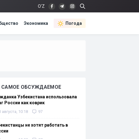
O‘Z
бщество
Экономика
Погода
САМОЕ ОБСУЖДАЕМОЕ
жданка Узбекистана использовала
г России как коврик
3 августа, 10:18
97
екистанцы не хотят работать в
ссии