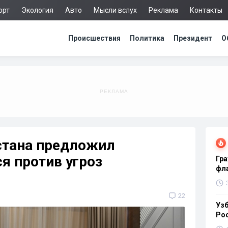
орт
Экология
Авто
Мысли вслух
Реклама
Контакты
Происшествия
Политика
Президент
О
стана предложил
я против угроз
Гра
фла
22
Узб
Ро