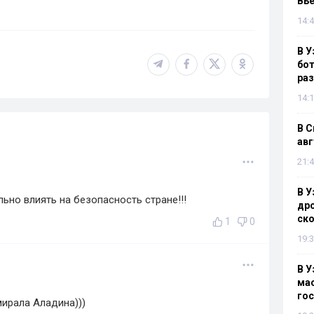
Вье
14:4
В У
бот
раз
14:1
В С
авг
21:4
В У
ьно влиять на безопасность стране!!!
дро
ско
1
0
19:3
В У
мас
гос
ирала Аладина)))