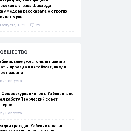
ою рядом, как официант":
екская актриса Шахзода
аммедова рассказала о строгих
авилах мужа
3 августа, 16:20
29
ОБЩЕСТВО
збекистане ужесточили правила
аты проезда в автобусах, введя
ое правило
6 / 9 августа
 Союзе журналистов в Узбекистане
ал работу Творческий совет
огеров
2 / 8 августа
здки граждан Узбекистана во