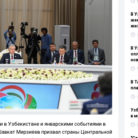
В У
жен
жи
В У
опл
нов
В Т
пла
Узб
в м
и в Узбекистане и январскими событиями в
 Шавкат Мирзиёев призвал страны Центральной