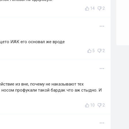
14
2
щето ИАК его основал же вроде
5
2
ействие из вне, почему не наказывают тех
д носом профукали такой бардак что аж стыдно. И
10
2