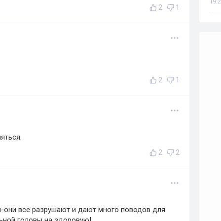
19:2
2
1
2
1
яться.
2
2
и-они всё разрушают и дают много поводов для
льной головы на здоровую!