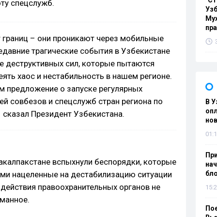
"Ст
ту спецслужб.
Узб
Мух
пр
ет границ – они проникают через мобильные
едавние трагические события в Узбекистане
е деструктивных сил, которые пытаются
еять хаос и нестабильность в нашем регионе.
м предложение о запуске регулярных
ей совбезов и спецслужб стран региона по
В У
опл
– сказал Президент Узбекистана.
нов
01:1
При
ракалпакстане вспыхнули беспорядки, которые
нач
ами нацеленные на дестабилизацию ситуации
бл
 действия правоохранительных органов не
15:2
манное.
Пое