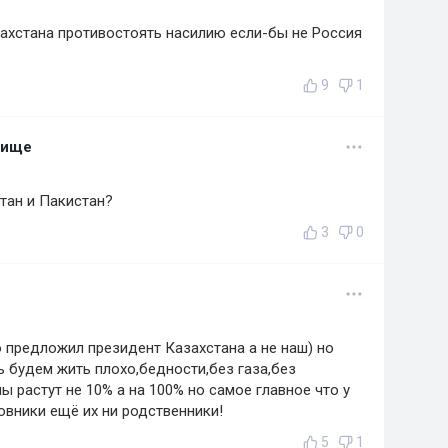
ахстана противостоять насилию если-бы не Россия
9
1
лище
тан и Пакистан?
3
0
 предложил президент Казахстана а не наш) но
ь будем жить плохо,бедности,без газа,без
ы растут не 10% а на 100% но самое главное что у
овники ещё их ни родственники!
5
1