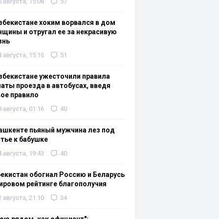
6 августа, 15:08
57
збекистане хоким ворвался в дом
щины и отругал ее за некрасивую
знь
4 августа, 15:16
51
збекистане ужесточили правила
аты проезда в автобусах, введя
ое правило
9 августа, 01:16
40
ашкенте пьяный мужчина лез под
тье к бабушке
4 августа, 19:43
40
екистан обогнал Россию и Беларусь
ировом рейтинге благополучия
2 августа, 21:10
34