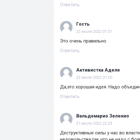
Ответить
Гость
22 июля 2022 01:37
Это очень правильно.
Ответить
Активистка Аделя
22 июля 2022 01:20
Да,это хорошая идея. Надо объедин
Ответить
Вальдемарио Зеленио
21 июля 2022 22:23
Деструктивные силы у нас во власт
недовольства,так что не надо с бо