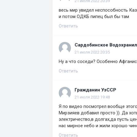
21 июля 2022 20:39
весь мир увидел неспособность Каз
и потом ОДКБ пипец был бы там
Ответить
Сардобинское Водохрани
21 июля 2022 20:35
Ну а что соседи? Особенно Афганис
Ответить
Гражданин УзССР
21 июля 2022 19:48
Я по видео посмотрел вообще этого
Мирзияев добавил просто )). Да хот
электричество,в долгах,да пусть цен
нас мирное небо и жили хорошо чин
Ответить