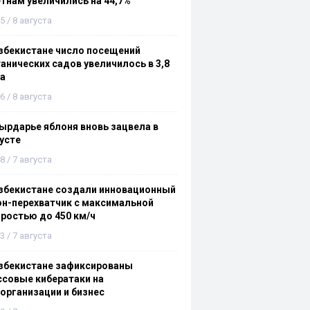
тнам увеличились на 44,7%
5 / 8 августа
збекистане число посещений
анических садов увеличилось в 3,8
а
6 / 8 августа
ырдарье яблоня вновь зацвела в
усте
8 / 7 августа
збекистане создали инновационный
н-перехватчик с максимальной
ростью до 450 км/ч
3 / 7 августа
збекистане зафиксированы
совые кибератаки на
организации и бизнес