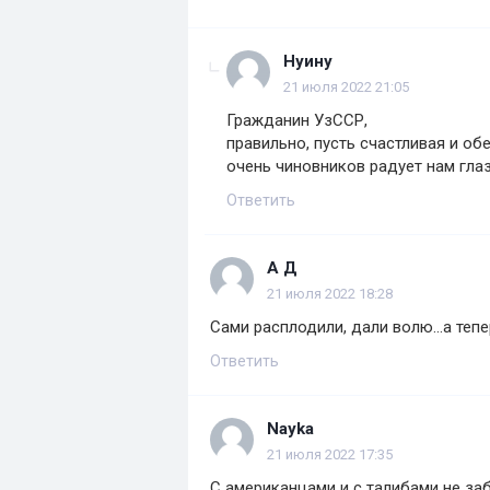
Нуину
21 июля 2022 21:05
Гражданин УзССР,
правильно, пусть счастливая и о
очень чиновников радует нам глаз! 
Ответить
А Д
21 июля 2022 18:28
Сами расплодили, дали волю...а тепе
Ответить
Nayka
21 июля 2022 17:35
С американцами и с талибами не за