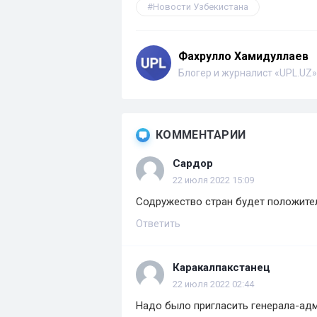
Новости Узбекистана
Фахрулло Хамидуллаев
Блогер и журналист «UPL.UZ»
КОММЕНТАРИИ
Сардор
22 июля 2022 15:09
Содружество стран будет положител
Ответить
Каракалпакстанец
22 июля 2022 02:44
Надо было пригласить генерала-адм