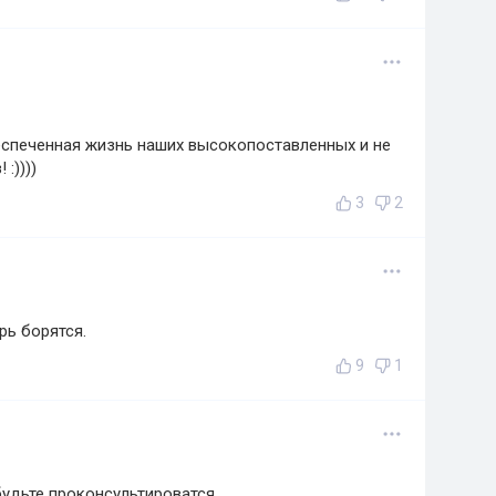
беспеченная жизнь наших высокопоставленных и не
:))))
3
2
рь борятся.
9
1
будьте проконсультироватся