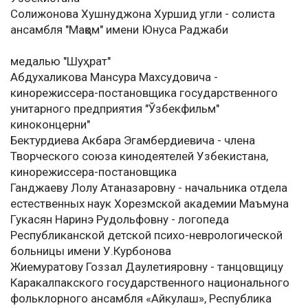
Солижонова Хушнуджона Хуршид угли - солиста
ансамбля "Мақом" имени Юнуса Раджаби
медалью "Шуҳрат"
Абдухаликова Мансура Махсудовича -
кинорежиссера-постановщика государственного
унитарного предприятия "Ўзбекфильм"
киноконцерни"
Бектурдиева Акбара Эгамбердиевича - члена
Творческого союза кинодеятелей Узбекистана,
кинорежиссера-постановщика
Ганджаеву Лолу Атаназаровну - начальника отдела
естественных наук Хорезмской академии Маъмуна
Гукасян Наринэ Рудольфовну - логопеда
Республиканской детской психо-неврологической
больницы имени У.Курбонова
Жиемуратову Гоззал Даулетияровну - танцовщицу
Каракалпакского государственного национального
фольклорного ансамбля «Айкулаш», Республика