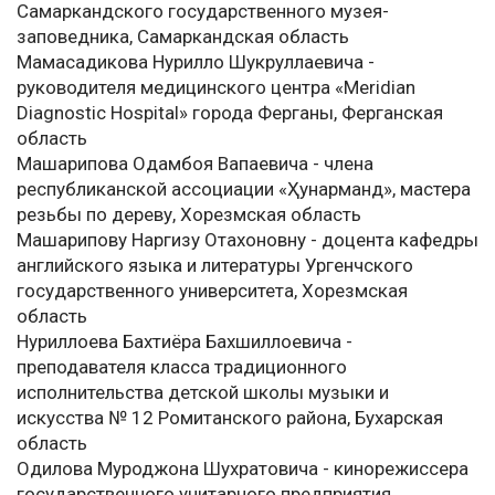
Самаркандского государственного музея-
заповедника, Самаркандская область
Мамасадикова Нурилло Шукруллаевича -
руководителя медицинского центра «Мeridian
Diagnostic Hospital» города Ферганы, Ферганская
область
Машарипова Одамбоя Вапаевича - члена
республиканской ассоциации «Ҳунарманд», мастера
резьбы по дереву, Хорезмская область
Машарипову Наргизу Отахоновну - доцента кафедры
английского языка и литературы Ургенчского
государственного университета, Хорезмская
область
Нуриллоева Бахтиёра Бахшиллоевича -
преподавателя класса традиционного
исполнительства детской школы музыки и
искусства № 12 Ромитанского района, Бухарская
область
Одилова Муроджона Шухратовича - кинорежиссера
государственного унитарного предприятия