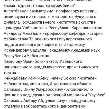
хизмат кўрсатган ёшлар мураббийси"
Ансатбаеву Нажиматдину - профессору кафедры
режиссуры и актерского мастерства Нукусского
филиала Государственного института искусств и
культуры Узбекистана, Республика Каракалпакстан
Аскарову Ахмадали - профессору кафедры истории
Узбекистана Ташкентского государственного
педагогического университета, академику
Искандарову Садулле - академику Академии наук
Республики Узбекистан
Камилову Эркинбою - актеру Узбекского
национального академического драматического
театра
Кенжабаеву Камчибеку - члену Союза писателей
Узбекистана, писателю, Андижанская область
Салимову Окилу Умурзоковичу -руководителю
Фонда по поддержке одаренной молодежи "Улугбек"
Хакимову Акбару Абдуллаевичу - заведующему
отделом изобразительного и декоративно-