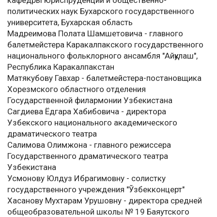
кафедры юриспруденции и общественно-
политических наук Бухарского государственного
университета, Бухарская область
Мадреимова Полата Шамшетовича - главного
балетмейстера Каракалпакского государственного
национального фольклорного ансамбля "Айқулаш",
Республика Каракалпакстан
Матякубову Гавхар - балетмейстера-постановщика
Хорезмского областного отделения
Государственной филармонии Узбекистана
Сагдиева Ёдгара Хабибовича - директора
Узбекского национального академического
драматического театра
Салимова Олимжона - главного режиссера
Государственного драматического театра
Узбекистана
Усмонову Юлдуз Ибрагимовну - солистку
государственного учреждения "Ўзбекконцерт"
Хасанову Мухтарам Урушовну - директора средней
общеобразовательной школы № 19 Баяутского