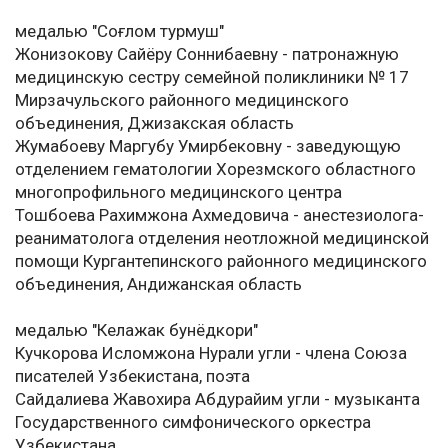
медалью "Соғлом турмуш"
Жонизокову Сайёру Соннибаевну - патронажную
медицинскую сестру семейной поликлиники № 17
Мирзачульского районного медицинского
объединения, Джизакская область
Жумабоеву Маргубу Умирбековну - заведующую
отделением гематологии Хорезмского областного
многопрофильного медицинского центра
Тошбоева Рахимжона Ахмедовича - анестезиолога-
реаниматолога отделения неотложной медицинской
помощи Кургантепинского районного медицинского
объединения, Андижанская область
медалью "Келажак бунёдкори"
Кучкорова Исломжона Нурали угли - члена Союза
писателей Узбекистана, поэта
Сайдалиева Жавохира Абдурайим угли - музыканта
Государственного симфонического оркестра
Узбекистана