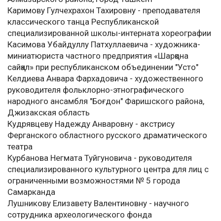
Каримову Гулчехрахон Тахировну - преподавателя
классического танца Республиканской
специализированной школы-интерната хореографии
Касимова Убайдуллу Патхуллаевича - художника-
миниатюриста частного предприятия «Шарқона
сайқал» при республиканском объединении "Усто"
Келдиева Анвара Фархадовича - художественного
руководителя фольклорно-этнографического
народного ансамбля "Боғдон" Фаришского района,
Джизакская область
Кудрявцеву Надежду Анваровну - акстрису
Ферганского областного русского драматического
театра
Курбанова Негмата Туйгуновича - руководителя
специализированного культурного центра для лиц с
ограниченными возможностями № 5 города
Самарканда
Лушникову Елизавету Валентиновну - научного
сотрудника археологического фонда