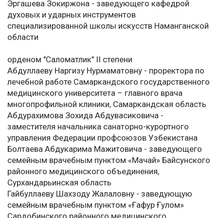
Эргашева Зокиржона - заведующего кафедрой
духовых и ударных инструментов
специализированной школы искусств Наманганской
области
орденом "Саломатлик" II степени
Абдуллаеву Наргизу Нурмаматовну - проректора по
лечебной работе Самаркандского государственного
медицинского университета – главного врача
многопрофильной клиники, Самаркандская область
Абдурахимова Зохида Абдувасиковича -
заместителя начальника санаторно-курортного
управления Федерации профсоюзов Узбекистана
Болтаева Абдукарима Мажитовича - заведующего
семейным врачебным пунктом «Мачай» Байсунского
районного медицинского объединения,
Сурхандарьинская область
Гайбуллаеву Шахзоду Жалаловну - заведующую
семейным врачебным пунктом «Ғафур Ғулом»
Сардобинского районного медицинского