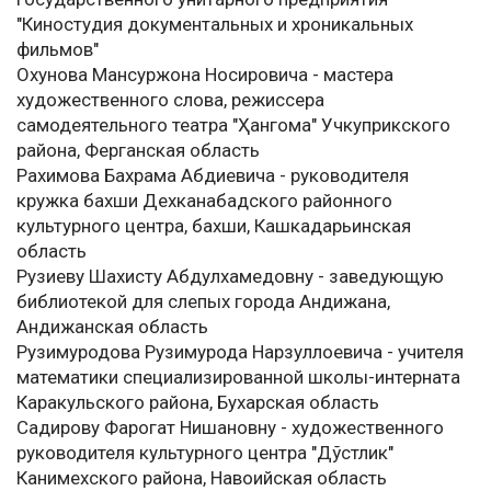
"Киностудия документальных и хроникальных
фильмов"
Охунова Мансуржона Носировича - мастера
художественного слова, режиссера
самодеятельного театра "Ҳангома" Учкуприкского
района, Ферганская область
Рахимова Бахрама Абдиевича - руководителя
кружка бахши Дехканабадского районного
культурного центра, бахши, Кашкадарьинская
область
Рузиеву Шахисту Абдулхамедовну - заведующую
библиотекой для слепых города Андижана,
Андижанская область
Рузимуродова Рузимурода Нарзуллоевича - учителя
математики специализированной школы-интерната
Каракульского района, Бухарская область
Садирову Фарогат Нишановну - художественного
руководителя культурного центра "Дўстлик"
Канимехского района, Навоийская область