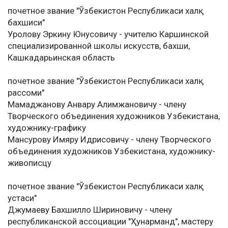
почетное звание "Ўзбекистон Республикаси халқ
бахшиси"
Уролову Эркину Юнусовичу - учителю Каршинской
специализированной школы искусств, бахши,
Кашкадарьинская область
почетное звание "Ўзбекистон Республикаси халқ
рассоми"
Мамаджанову Анвару Алимжановичу - члену
Творческого объединения художников Узбекистана,
художнику-графику
Мансурову Имяру Идрисовичу - члену Творческого
объединения художников Узбекистана, художнику-
живописцу
почетное звание "Ўзбекистон Республикаси халқ
устаси"
Джумаеву Бахшилло Шириновичу - члену
республиканской ассоциации "Ҳунарманд", мастеру