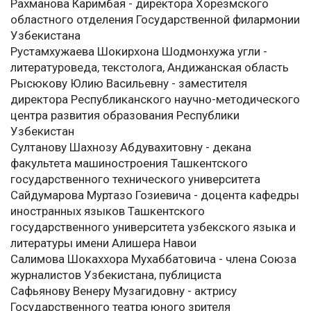
Рахманова Каримбая - директора Хорезмского
областного отделения Государственной филармонии
Узбекистана
Рустамхужаева Шокирхона Шодмонхужа угли -
литературоведа, текстолога, Андижанская область
Рысюкову Юлию Васильевну - заместителя
директора Республиканского научно-методического
центра развития образования Республики
Узбекистан
Султанову Шахнозу Абдувахитовну - декана
факультета машиностроения Ташкентского
государственного технического университета
Сайдумарова Муртазо Гозиевича - доцента кафедры
иностранных языков Ташкентского
государственного университета узбекского языка и
литературы имени Алишера Навои
Салимова Шокаххора Мухаббатовича - члена Союза
журналистов Узбекистана, публициста
Сафьянову Венеру Музагидовну - актрису
Государственного театра юного зрителя