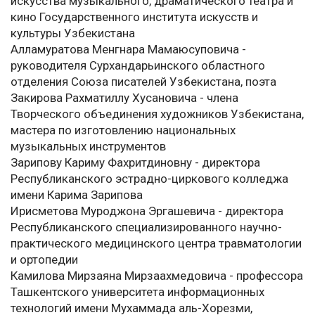
искусства музыкального, драматического театра и
кино Государственного института искусств и
культуры Узбекистана
Алламуратова Менгнара Мамаюсуповича -
руководителя Сурхандарьинского областного
отделения Союза писателей Узбекистана, поэта
Закирова Рахматиллу Хусановича - члена
Творческого объединения художников Узбекистана,
мастера по изготовлению национальных
музыкальных инструментов
Зарипову Кариму Фахритдиновну - директора
Республиканского эстрадно-циркового колледжа
имени Карима Зарипова
Ирисметова Муроджона Эргашевича - директора
Республиканского специализированного научно-
практического медицинского центра травматологии
и ортопедии
Камилова Мирзаяна Мирзаахмедовича - профессора
Ташкентского университета информационных
технологий имени Мухаммада аль-Хорезми,