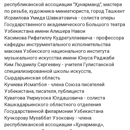
республиканской ассоциации "Ҳунарманд", мастера
по резьбе, художника-миниатюриста, город Ташкент
Исраилова Умида Шавкатовича - солиста оперы
Государственного академического Большого театра
Узбекистана имени Алишера Навои
Касимова Рифатиллу Кудратуллаевича - профессора
кафедры инструментального исполнительства
макома Узбекского национального института
музыкального искусства имени Юнуса Раджаби
Ким Людмилу Сергеевну - учителя Гулистанской
специализированной школы искусств,
Сырдарьинская область
Кучиева Исматбоя - члена Союза писателей
Узбекистана, писателя, публициста
Куватова Умриузока Юлдашовича - солиста
Кашкадарьинского областного отделения
Государственной филармонии Узбекистана
Кучкорову Мухаббат Узоковну - члена
республиканской ассоциации «Ҳунарманд»,