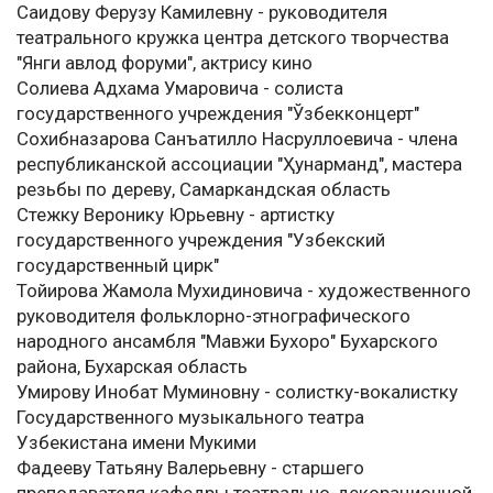
Саидову Ферузу Камилевну - руководителя
театрального кружка центра детского творчества
"Янги авлод форуми", актрису кино
Солиева Адхама Умаровича - солиста
государственного учреждения "Ўзбекконцерт"
Сохибназарова Санъатилло Насруллоевича - члена
республиканской ассоциации "Ҳунарманд", мастера
резьбы по дереву, Самаркандская область
Стежку Веронику Юрьевну - артистку
государственного учреждения "Узбекский
государственный цирк"
Тойирова Жамола Мухидиновича - художественного
руководителя фольклорно-этнографического
народного ансамбля "Мавжи Бухоро" Бухарского
района, Бухарская область
Умирову Инобат Муминовну - солистку-вокалистку
Государственного музыкального театра
Узбекистана имени Мукими
Фадееву Татьяну Валерьевну - старшего