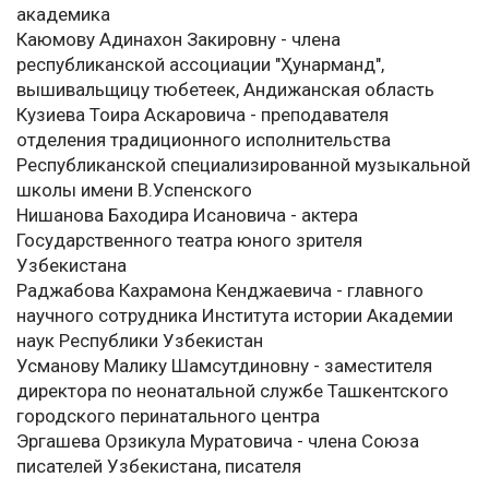
академика
Каюмову Адинахон Закировну - члена
республиканской ассоциации "Ҳунарманд",
вышивальщицу тюбетеек, Андижанская область
Кузиева Тоира Аскаровича - преподавателя
отделения традиционного исполнительства
Республиканской специализированной музыкальной
школы имени В.Успенского
Нишанова Баходира Исановича - актера
Государственного театра юного зрителя
Узбекистана
Раджабова Кахрамона Кенджаевича - главного
научного сотрудника Института истории Академии
наук Республики Узбекистан
Усманову Малику Шамсутдиновну - заместителя
директора по неонатальной службе Ташкентского
городского перинатального центра
Эргашева Орзикула Муратовича - члена Союза
писателей Узбекистана, писателя