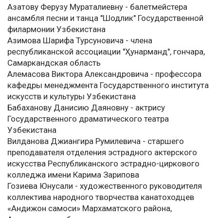
Азатову Ферузу Мураталиевну - балетмейстера
ансамбля песни и танца "Шодлик" Государственной
филармонии Узбекистана
Азимова Шарифа Турсуновича - члена
республиканской ассоциации "Ҳунарманд", гончара,
Самаркандская область
Алемасова Виктора Александровича - профессора
кафедры менеджмента Государственного института
искусств и культуры Узбекистана
Бабаханову Данисию Даяновну - актрису
Государственного драматического театра
Узбекистана
Вилданова Джиангира Румилевича - старшего
преподавателя отделения эстрадного актерского
искусства Республиканского эстрадно-циркового
колледжа имени Карима Зарипова
Гозиева Юнусали - художественного руководителя
коллектива народного творчества канатоходцев
«Андижон самоси» Мархаматского района,