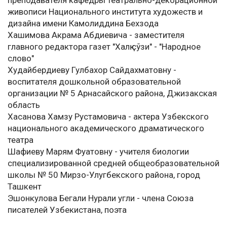
преподавателя кафедры театрально-декорационной
живописи Национального института художеств и
дизайна имени Камолиддина Бехзода
Хашимова Акрама Абдиевича - заместителя
главного редактора газет "Халқ сўзи" - "Народное
слово"
Худайбердиеву Гулбахор Сайдахматовну -
воспитателя дошкольной образовательной
организации № 5 Арнасайского района, Джизакская
область
Хасанова Хамзу Рустамовича - актера Узбекского
национального академического драматического
театра
Шафиеву Марям Фуатовну - учителя биологии
специализированной средней общеобразовательной
школы № 50 Мирзо-Улугбекского района, город
Ташкент
Эшонкулова Бегали Нурали угли - члена Союза
писателей Узбекистана, поэта