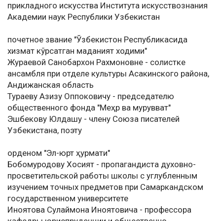
прикладного искусства Института искусствознания
Академии наук Республики Узбекистан
почетное звание "Ўзбекистон Республикасида
хизмат кўрсатган маданият ходими"
Жураевой Санобархон Рахмоновне - солистке
ансамбля при отделе культуры Асакинского района,
Андижанская область
Тураеву Азизу Оппоковичу - председателю
общественного фонда "Меҳр ва мурувват"
Эшбекову Юлдашу - члену Союза писателей
Узбекистана, поэту
орденом "Эл-юрт ҳурмати"
Бобомуродову Хосият - пропагандиста духовно-
просветительской работы школы с углубленным
изучением точных предметов при Самаркандском
государственном университете
Иноятова Сулаймона Иноятовича - профессора