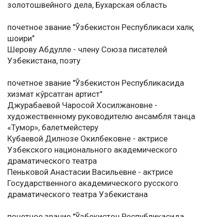
золотошвейного дела, Бухарская область
почетное звание "Ўзбекистон Республикаси халқ
шоири"
Шерову Абдулле - члену Союза писателей
Узбекистана, поэту
почетное звание "Ўзбекистон Республикасида
хизмат кўрсатган артист"
Джурабаевой Чаросой Хосилжановне -
художественному руководителю ансамбля танца
«Тумор», балетмейстеру
Кубаевой Дилнозе Окилбековне - актрисе
Узбекского национального академического
драматического театра
Пеньковой Анастасии Васильевне - актрисе
Государственного академического русского
драматического театра Узбекистана
почетное звание "Ўзбекистон Республикасида