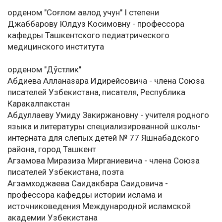
орденом "Соғлом авлод учун" I степени
Джаббарову Юлдуз Косимовну - профессора
кафедры Ташкентского педиатрического
медицинского института
орденом "Дўстлик"
Абдиева Алланазара Идирейсовича - члена Союза
писателей Узбекистана, писателя, Республика
Каракалпакстан
Абдуллаеву Умиду Закиржановну - учителя родного
языка и литературы специализированной школы-
интерната для слепых детей № 77 Яшнабадского
района, город Ташкент
Агзамова Миразиза Мирганиевича - члена Союза
писателей Узбекистана, поэта
Агзамходжаева Саидакбара Саидовича -
профессора кафедры истории ислама и
источниковедения Международной исламской
академии Узбекистана