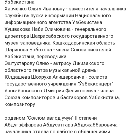
Узбекистана
Харченко Ольгу Ивановну - заместителя начальника
службы выпуска информации Национального
информационного агентства Узбекистана
Хушвакова Наби Олимовича - генерального
директора Шахрисабзского государственного
музея-заповедника, Кашкадарьинская область
Шарипова Бобохона - члена Союза писателей
Узбекистана, переводчика
Эштухтарову Олию - актрису Джизакского
областного театра музыкальной драмы
Юлдашева Шохруха Алишеровича - солиста
государственного учреждения "Ўзбекконцерт"
Янов-Яновского Дмитрия Феликсовича - члена
Союза композиторов и бастакоров Узбекистана,
композитору
орденом "Соғлом авлод учун" II степени
Абдугаффарова Абдусаттара Абдужаббаровича -
начальника отдела по работе с обращениями