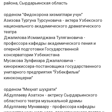
района, Сырдарьинская область
орденом "Фидокорона хизматлари учун"
Азизова Тургуна Турсуновича - актера Узбекского
национального академического драматического
театра
Джалилова Исмаилджана Тулягановича -
профессора кафедры академического пения и
оперной подготовки Государственной
консерватории Узбекистана
Мусакова Зулфихара Джалаловича -
кинорежиссера-постановщика государственного
унитарного предприятия "Ўзбекфильм"
киноконцерни"
орденом "Меҳнат шуҳрати"
Абдуллаеву Азатхон - актрису Сырдарьинского
областного театра музыкальной драмы
Абдуллаеву Мунаввару - профессора кафедры