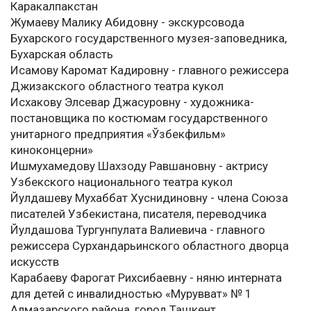
Каракалпакстан
Жумаеву Малику Абидовну - экскурсовода
Бухарского государственного музея-заповедника,
Бухарская область
Исамову Каромат Кадировну - главного режиссера
Джизакского областного театра кукол
Исхакову Элсевар Джасуровну - художника-
постановщика по костюмам государственного
унитарного предприятия «Ўзбекфильм»
киноконцерни»
Ишмухамедову Шахзоду Равшановну - актрису
Узбекского национального театра кукол
Йулдашеву Мухаббат Хуснидиновну - члена Союза
писателей Узбекистана, писателя, переводчика
Йулдашова Тургунпулата Валиевича - главного
режиссера Сурхандарьинского областного дворца
искусств
Карабаеву Фарогат Рихсибаевну - няню интерната
для детей с инвалидностью «Мурувват» № 1
Алмазарского района, город Ташкент