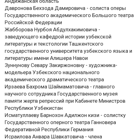
Андижанская область
Давронова Бехзода Дамировича - солиста оперы
Государственного академического Большого театра
Российской Федерации
Жабборова Нурбоя Абдулхакимовича -
заведующего кафедрой истории узбекской
литературы и текстологии Ташкентского
государственного университета узбекского языка и
литературы имени Алишера Навои
Зуннунову Севару Закиржоновну - художника-
модельера Узбекского национального
академического драматического театра
Ирзаева Бахрома Шаймаматовича - главного
научного сотрудника Государственного музея
памяти жертв репрессий при Кабинете Министров
Республики Узбекистан
Исматуллаеву Барнохон Адилжон кизи - солистку
Государственного оперного театра Ганновера
Федеративной Республики Германия
Исраилова Анвара Шавкатовича - члена