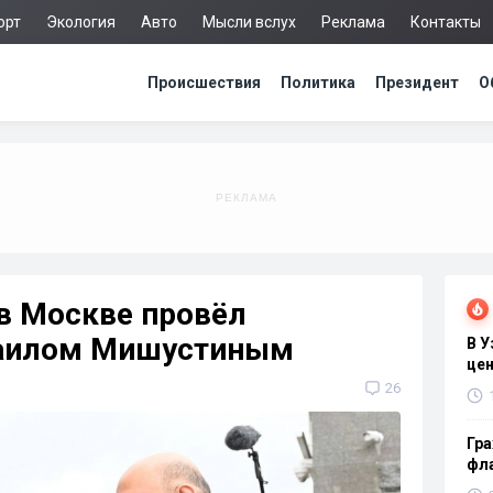
орт
Экология
Авто
Мысли вслух
Реклама
Контакты
Происшествия
Политика
Президент
О
в Москве провёл
хаилом Мишустиным
В 
цен
26
Гра
фла