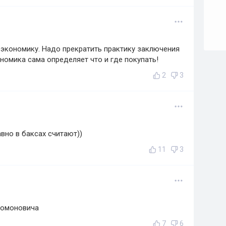
экономику. Надо прекратить практику заключения
номика сама определяет что и где покупать!
2
3
вно в баксах считают))
11
3
ромоновича
7
6