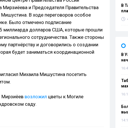
нном центре Правительства России
В Т
а Мирзиёева и Председателя Правительства
пла
 Мишустина. В ходе переговоров особое
ике. Было отмечено подписание
,5 миллиарда долларов США, которые прошли
егионального сотрудничества. Также стороны
у партнёрству и договорились о создании
торая будет заниматься координационной
В У
нач
16:4
ригласил Михаила Мишустина посетить
Таб
итом.
мах
16:1
т Мирзиёев
возложил
цветы к Могиле
ндровском саду.
Бол
вы
14:1