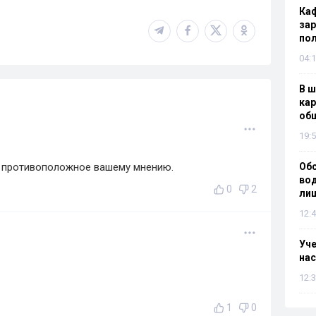
Каф
зар
по
04:1
В ш
кар
об
19:5
т противоположное вашему мнению.
Об
вод
0
2
лиш
12:4
Уч
нас
12:3
1
0