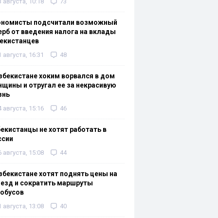
3 августа, 10:18
73
ономисты подсчитали возможный
рб от введения налога на вклады
екистанцев
1 августа, 16:31
48
збекистане хоким ворвался в дом
щины и отругал ее за некрасивую
знь
4 августа, 15:16
46
екистанцы не хотят работать в
ссии
6 августа, 15:08
44
збекистане хотят поднять цены на
езд и сократить маршруты
тобусов
1 августа, 13:08
40