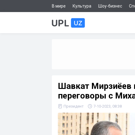
В мире
Культура
Шоу-бизнес
Сп
Шавкат Мирзиёев 
переговоры с Ми
Президент
7-10-2023, 08:38