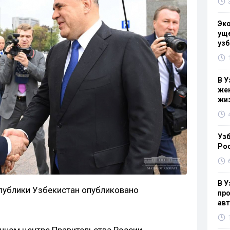
Эк
уще
узб
В У
жен
жи
Узб
Ро
В У
публики Узбекистан опубликовано
про
ав