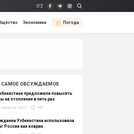
O‘Z
бщество
Экономика
Погода
САМОЕ ОБСУЖДАЕМОЕ
Узбекистане предложили повысить
ы на отопление в пять раз
1 августа, 16:37
101
жданка Узбекистана использовала
г России как коврик