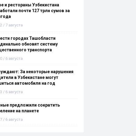
е и рестораны Узбекистана
аботали почти 127 трлн сумов за
лгода
2 / 7 августа
ести городах Ташобласти
динально обновят систему
щественного транспорта
0 / 6 августа
суждают: За некоторые нарушения
ители в Узбекистане могут
иться автомобиля на год
3 / 6 августа
еные предложили сократить
еление на планете
7 / 6 августа