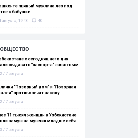
ашкенте пьяный мужчина лез под
тье к бабушке
4 августа, 19:43
40
ОБЩЕСТВО
збекистане с сегодняшнего дня
али выдавать "паспорта" животным
2 / 7 августа
лички "Позорный дом" и "Позорная
алля" противоречат закону
2 / 7 августа
ее 11 тысяч женщин в Узбекистане
шли замуж за мужчин младше себя
3 / 7 августа