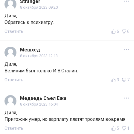
Stranger
8 октября 2023 09:20
Диля,
Обратись к психиатру.
Ответить
6
6
Мешхед
8 октября 2023 12:13
Диля,
Великим был только И.В.Сталин.
Ответить
3
7
Медведь Съел Ежа
8 октября 2023 16:04
Диля,
Пригожин умер, но зарплату платят троллям вовремя
Ответить
5
1