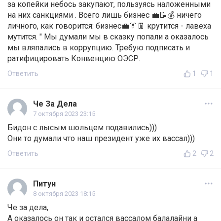
за копейки небось закупают, пользуясь наложенными
на них санкциями . Всего лишь бизнес 💼📝💰 ничего
личного, как говорится: бизнес💼👔👖 крутится - лавеха
мутится. " Мы думали мы в сказку попали а оказалось
мы вляпались в коррупцию. Требую подписать и
ратифицировать Конвенцию ОЭСР.
Ответить
1
1
Че За Дела
7 октября 2023 23:15
Бидон с лысым шольцем подавились)))
Они то думали что наш президент уже их вассал)))
Ответить
2
2
Питун
8 октября 2023 18:15
Че за дела,
А оказалось он так и остался вассалом балалайни а