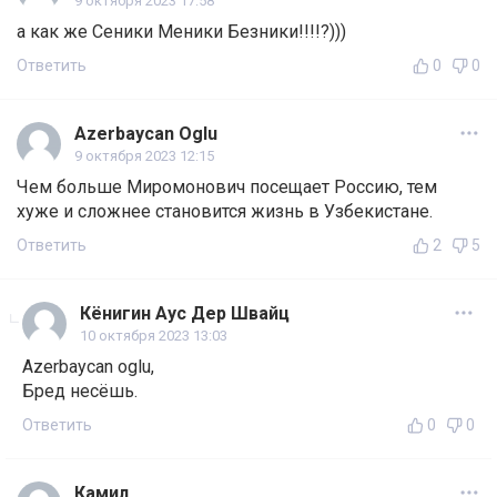
9 октября 2023 17:58
а как же Сеники Меники Безники!!!!?)))
Ответить
0
0
Azerbaycan Oglu
9 октября 2023 12:15
Чем больше Миромонович посещает Россию, тем
хуже и сложнее становится жизнь в Узбекистане.
Ответить
2
5
Кёнигин Аус Дер Швайц
10 октября 2023 13:03
Azerbaycan oglu,
Бред несёшь.
Ответить
0
0
Камил