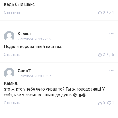
ведь был шанс
Ответить
0
1
Камил
7 октября 2023 22:15
Подали ворованный наш газ.
Ответить
2
5
GuesT
9 октября 2023 10:17
Камил,
это ж кто у тебя чего украл то? Ты ж голодранец! У
тебя, как у латыша - шиш да душа 😂🤪😝
Ответить
0
1