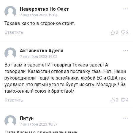
Невероятно Но Факт
7 октября 2023 19:04
Токаев как то в сторонке стоит.
Ответить
2
2
Активистка Аделя
7 октября 2023 19:02
Вот вам и здрасте! И товарищ Токаев здесь! А
говорили: Казахстан отлодил поставку газа...Нет. Наши
руководители - ещё те затейники, любой ЕС и США так
уделают, что пятый угол те будут искать. Молодцы! За
таможенный союз и братство!/
Ответить
0
4
Питун
7 октября 2023 18:57
Папа Касым с двумя малышами