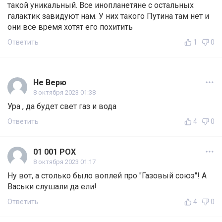
такой уникальный. Все инопланетяне с остальных
галактик завидуют нам. У них такого Путина там нет и
они все время хотят его похитить
Ответить
1
0
Не Верю
8 октября 2023 01:38
Ура , да будет свет газ и вода
Ответить
4
0
01 001 POX
8 октября 2023 01:17
Ну вот, а столько было воплей про "Газовый союз"! А
Васьки слушали да ели!
Ответить
4
0