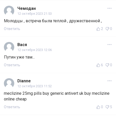
Чемодан
12 октября 2023 21:53
Молодцы , встреча была теплой , дружественной ,
Ответить
2
0
Вася
12 октября 2023 12:06
Путин уже там...
Ответить
6
0
Dianne
12 октября 2023 11:52
meclizine 25mg pills buy generic antivert uk buy meclizine
online cheap
Ответить
0
5