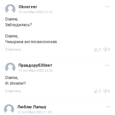
Observer
12 октября 2023 21:41
Dianne,
Заблудилась?
Dianne,
Чмырина англосаксонская.
Ответить
3
0
Правдоруб30лет
12 октября 2023 23:26
Dianne,
Ih shvaine!!
Ответить
2
0
Люблю Лапшу
12 октября 2023 11:49