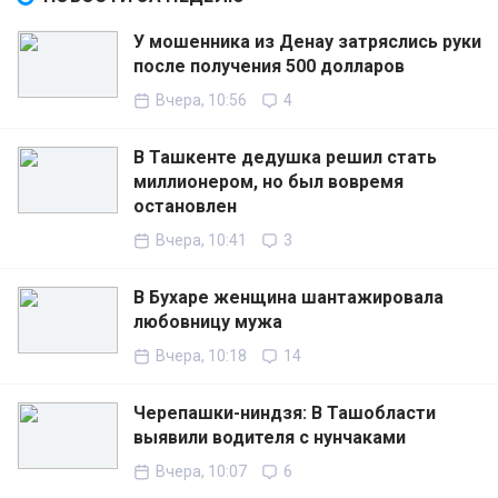
У мошенника из Денау затряслись руки
после получения 500 долларов
Вчера, 10:56
4
В Ташкенте дедушка решил стать
миллионером, но был вовремя
остановлен
Вчера, 10:41
3
В Бухаре женщина шантажировала
любовницу мужа
Вчера, 10:18
14
Черепашки-ниндзя: В Ташобласти
выявили водителя с нунчаками
Вчера, 10:07
6