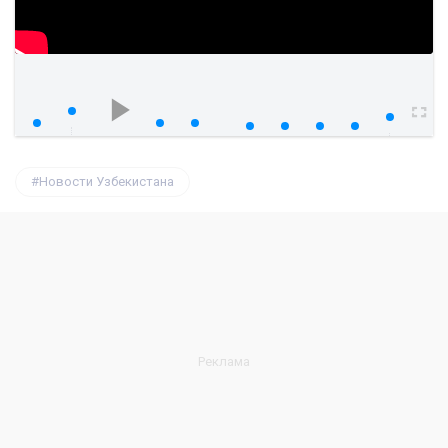
watch?v=c9ZevpQAsYs
00:00
00:00
Новости Узбекистана