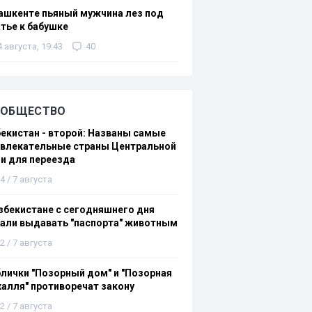
ашкенте пьяный мужчина лез под
тье к бабушке
4 августа, 19:43
40
ОБЩЕСТВО
екистан - второй: Названы самые
ивлекательные страны Центральной
и для переезда
4 / 7 августа
збекистане с сегодняшнего дня
али выдавать "паспорта" животным
2 / 7 августа
лички "Позорный дом" и "Позорная
алля" противоречат закону
2 / 7 августа