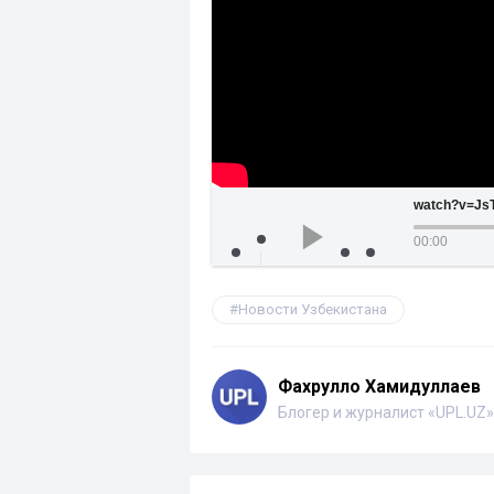
watch?v=Js
00:00
Новости Узбекистана
Фахрулло Хамидуллаев
Блогер и журналист «UPL.UZ»