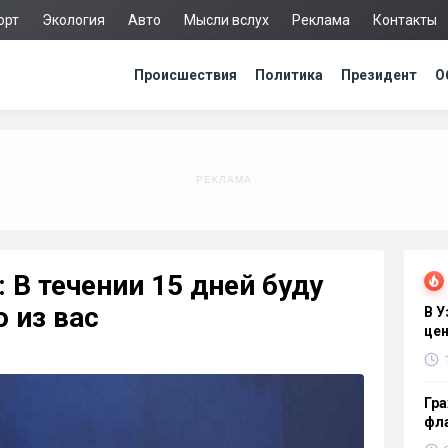
орт
Экология
Авто
Мысли вслух
Реклама
Контакты
Происшествия
Политика
Президент
О
 В течении 15 дней буду
 из вас
В 
цен
Гра
фла