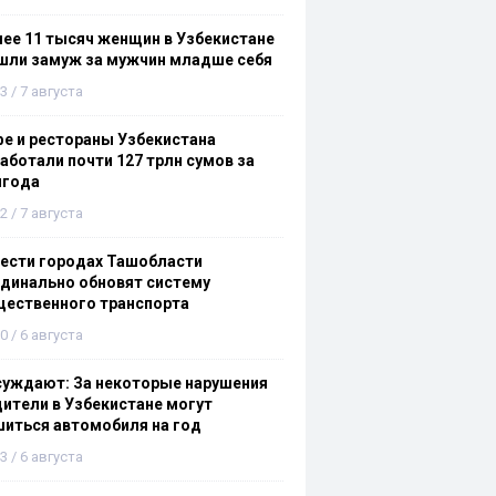
ее 11 тысяч женщин в Узбекистане
шли замуж за мужчин младше себя
3 / 7 августа
е и рестораны Узбекистана
аботали почти 127 трлн сумов за
лгода
2 / 7 августа
ести городах Ташобласти
динально обновят систему
щественного транспорта
0 / 6 августа
суждают: За некоторые нарушения
ители в Узбекистане могут
иться автомобиля на год
3 / 6 августа