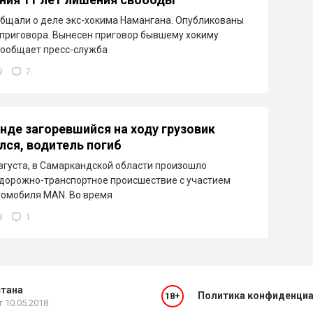
бщали о деле экс-хокима Намангана. Опубликованы
приговора. Вынесен приговор бывшему хокиму
сообщает пресс-служба
9
7
нде загоревшийся на ходу грузовик
лся, водитель погиб
августа, в Самаркандской области произошло
дорожно-транспортное происшествие с участием
томобиля MAN. Во время
9
1
стана
Политика конфиденци
18+
 10.05.2018