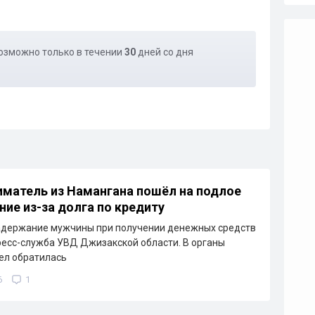
озможно только в течении
30
дней со дня
матель из Намангана пошёл на подлое
ние из-за долга по кредиту
адержание мужчины при получении денежных средств
ресс-служба УВД Джизакской области. В органы
ел обратилась
6
1