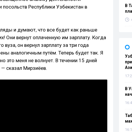
В Т
и посольств Республики Узбекистан в
пла
згляды и думают, что все будет как раньше
х! Они вернут оплаченную им зарплату. Когда
 вуза, он вернул зарплату за три года
ены аналогичным путём. Теперь будет так. Я
Узб
но это меня не волнует. В течении 15 дней
пр
, — сказал Мирзиёев.
Ази
17:2
В У
нач
16:4
Таб
мах
16:1