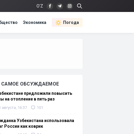
O‘Z
бщество
Экономика
Погода
САМОЕ ОБСУЖДАЕМОЕ
Узбекистане предложили повысить
ы на отопление в пять раз
1 августа, 16:37
101
жданка Узбекистана использовала
г России как коврик