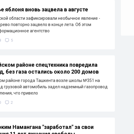
е яблоня вновь зацвела в августе
кой области зафиксировали необычное явление -
рево повторно зацвело в конце лета. Об этом
формационное агентство
8
5
йском районе спецтехника повредила
д, без газа остались около 200 домов
ом районе города Ташкента возле школы №351 на
д грузовой автомобиль задел надземный газопровод
ления, что привело
0
2
ким Намангана "заработал" за свои
ния 11 лет лишения свободы