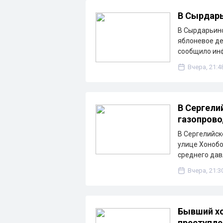
В Сырдарь
В Сырдарьинс
яблоневое де
сообщило ин
Вчера, 21:4
В Сергели
газопрово
В Сергелийск
улице Хонобо
среднего дав
Вчера, 21:3
Бывший хо
преступле