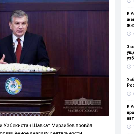
В У
жен
жи
Эк
уще
узб
Узб
Ро
В У
про
ав
ки Узбекистан Шавкат Мирзиёев провёл
посвящённое анализу деятельности