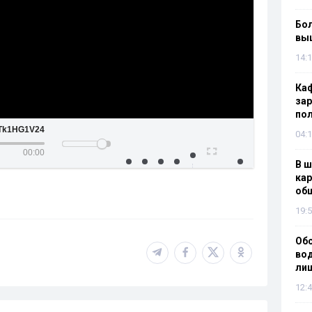
Бол
вы
14:1
Каф
зар
по
Tk1HG1V24
04:1
00:00
В ш
кар
об
19:5
Об
вод
лиш
12:4