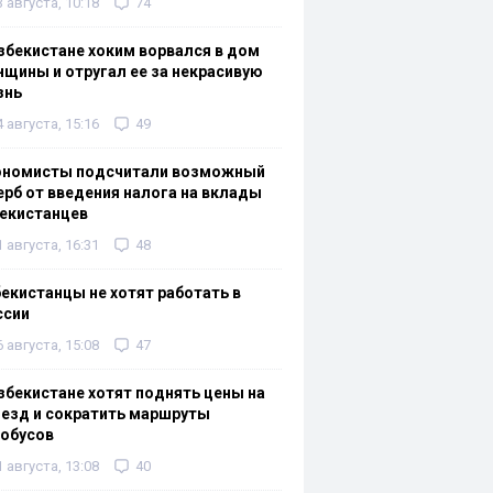
3 августа, 10:18
74
збекистане хоким ворвался в дом
щины и отругал ее за некрасивую
знь
4 августа, 15:16
49
ономисты подсчитали возможный
рб от введения налога на вклады
екистанцев
1 августа, 16:31
48
екистанцы не хотят работать в
ссии
6 августа, 15:08
47
збекистане хотят поднять цены на
езд и сократить маршруты
тобусов
1 августа, 13:08
40