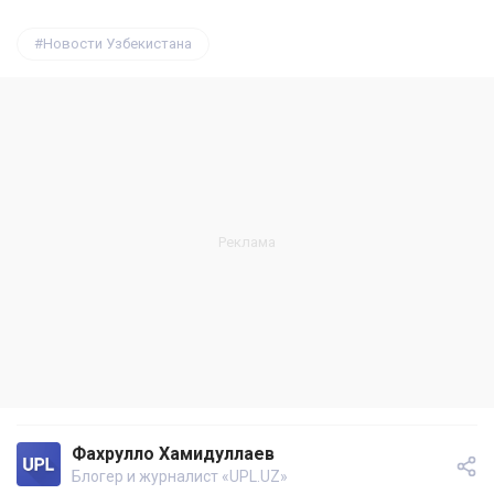
Новости Узбекистана
Фахрулло Хамидуллаев
Блогер и журналист «UPL.UZ»