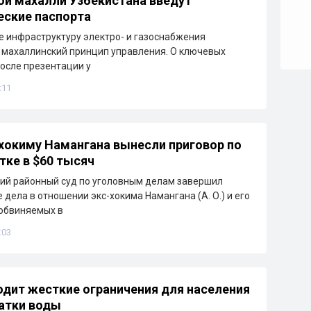
й махалли Узбекистана введут
еские паспорта
е инфраструктуру электро- и газоснабжения
 махаллинский принцип управления. О ключевых
осле презентации у
:11
окиму Намангана вынесли приговор по
тке в $60 тысяч
ий районный суд по уголовным делам завершил
 дела в отношении экс-хокима Намангана (А. О.) и его
обвиняемых в
:03
одит жесткие ограничения для населения
ватки воды