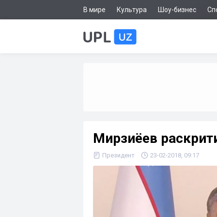
В мире
Культура
Шоу-бизнес
Сп
Мирзиёев раскрити
Президент
23-02-2018, 09:17