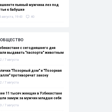
ашкенте пьяный мужчина лез под
тье к бабушке
4 августа, 19:43
40
ОБЩЕСТВО
збекистане с сегодняшнего дня
али выдавать "паспорта" животным
2 / 7 августа
лички "Позорный дом" и "Позорная
алля" противоречат закону
2 / 7 августа
ее 11 тысяч женщин в Узбекистане
шли замуж за мужчин младше себя
3 / 7 августа