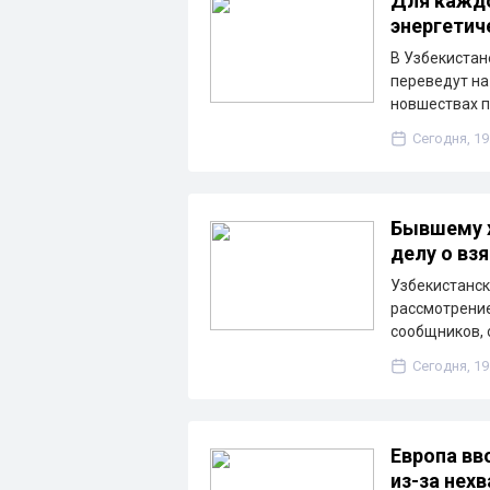
Для каждо
энергетич
В Узбекистан
переведут на
новшествах п
Сегодня, 19
Бывшему х
делу о взя
Узбекистанск
рассмотрение
сообщников, 
Сегодня, 19
Европа вв
из-за нех