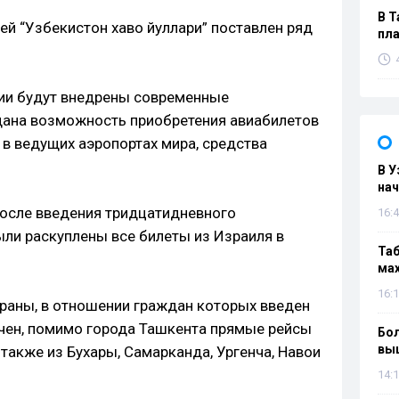
В Т
ей “Узбекистон хаво йуллари” поставлен ряд
пла
нии будут внедрены современные
дана возможность приобретения авиабилетов
 в ведущих аэропортах мира, средства
В У
нач
после введения тридцатидневного
16:4
ыли раскуплены все билеты из Израиля в
Таб
мах
16:1
траны, в отношении граждан которых введен
чен, помимо города Ташкента прямые рейсы
Бол
вы
также из Бухары, Самарканда, Ургенча, Навои
14:1