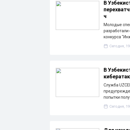
В Узбекис
перехватч
ч
Молодые спе
разработали 
конкурса "И
Сегодня, 19
В Узбекис
кибератак
Служба UZCER
предупрежде
попытки пол
Сегодня, 19