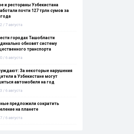
е и рестораны Узбекистана
аботали почти 127 трлн сумов за
лгода
2 / 7 августа
ести городах Ташобласти
динально обновят систему
щественного транспорта
0 / 6 августа
суждают: За некоторые нарушения
ители в Узбекистане могут
иться автомобиля на год
3 / 6 августа
еные предложили сократить
еление на планете
7 / 6 августа