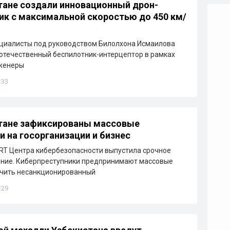
тане создали инновационный дрон-
ик с максимальной скоростью до 450 км/
циалисты под руководством Билолхона Исмаилова
отечественный беспилотник-интерцептор в рамках
нженеры
:33
тане зафиксированы массовые
и на госорганизации и бизнес
T Центра кибербезопасности выпустила срочное
ние. Киберпреступники предпринимают массовые
учить несанкционированный
:29