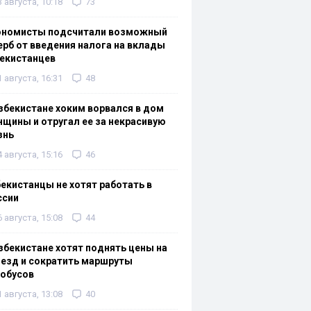
3 августа, 10:18
73
ономисты подсчитали возможный
рб от введения налога на вклады
екистанцев
1 августа, 16:31
48
збекистане хоким ворвался в дом
щины и отругал ее за некрасивую
знь
4 августа, 15:16
46
екистанцы не хотят работать в
ссии
6 августа, 15:08
44
збекистане хотят поднять цены на
езд и сократить маршруты
тобусов
1 августа, 13:08
40