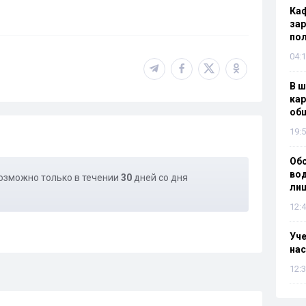
Каф
зар
по
04:1
В ш
кар
об
19:5
Об
вод
озможно только в течении
30
дней со дня
лиш
12:4
Уч
нас
12:3