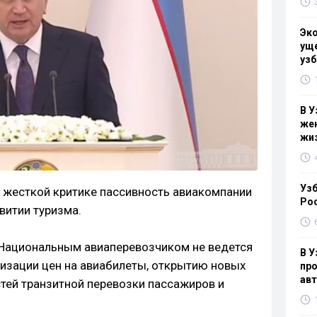
Эк
уще
узб
В У
жен
жи
Узб
 жесткой критике пассивность авиакомпании
Ро
витии туризма.
о Национальным авиаперевозчиком не ведется
В У
мизации цен на авиабилеты, открытию новых
про
ав
ей транзитной перевозки пассажиров и