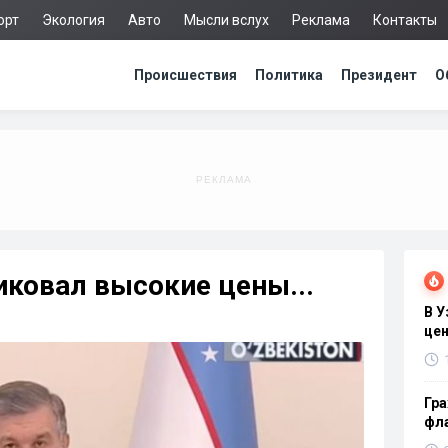
орт
Экология
Авто
Мысли вслух
Реклама
Контакты
Происшествия
Политика
Президент
О
ковал высокие цены...
В 
цен
Гра
фла