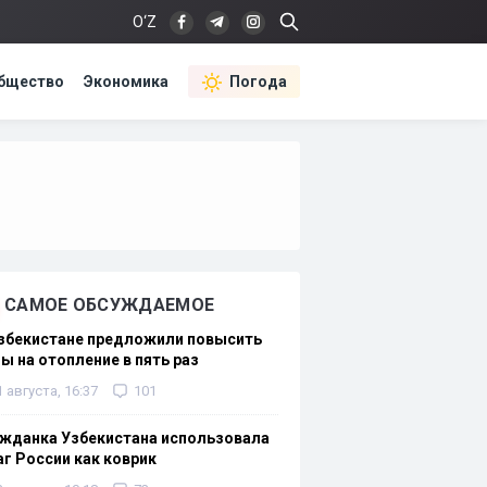
O‘Z
бщество
Экономика
Погода
САМОЕ ОБСУЖДАЕМОЕ
Узбекистане предложили повысить
ы на отопление в пять раз
1 августа, 16:37
101
жданка Узбекистана использовала
г России как коврик