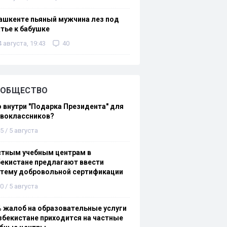
ашкенте пьяный мужчина лез под
тье к бабушке
4 августа, 19:43
40
ОБЩЕСТВО
 внутри "Подарка Президента" для
рвоклассников?
5 / 5 августа
стным учебным центрам в
екистане предлагают ввести
стему добровольной сертификации
0 / 5 августа
 жалоб на образовательные услуги
збекистане приходится на частные