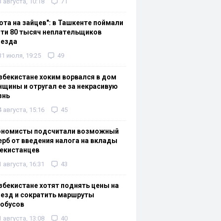
3 августа, 10:18
71
ота на зайцев": в Ташкенте поймали
ти 80 тысяч неплательщиков
оезда
31 июля, 19:25
49
збекистане хоким ворвался в дом
щины и отругал ее за некрасивую
знь
4 августа, 15:16
45
ономисты подсчитали возможный
рб от введения налога на вклады
екистанцев
1 августа, 16:31
43
збекистане хотят поднять цены на
езд и сократить маршруты
тобусов
1 августа, 13:08
40