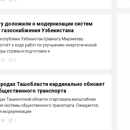
у доложили о модернизации систем
и газоснабжения Узбекистана
еспублики Узбекистан Шавкату Мирзиёеву
отчёт о ходе работ по улучшению энергетической
ры страны и подготовке к
:12
2
ородах Ташобласти кардинально обновят
бщественного транспорта
дах Ташкентской области стартовала масштабная
я системы общественного транспорта. Ожидается,
ря модернизации
:50
1