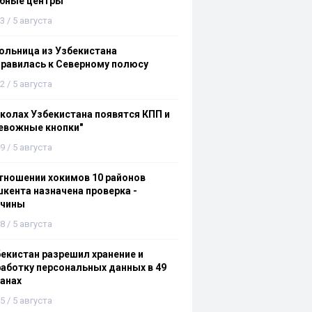
ебные центры
3 / 5 августа
льница из Узбекистана
равилась к Северному полюсу
2 / 5 августа
колах Узбекистана появятся КПП и
евожные кнопки"
9 / 5 августа
тношении хокимов 10 районов
кента назначена проверка -
ичины
8 / 5 августа
екистан разрешил хранение и
аботку персональных данных в 49
анах
5 / 5 августа