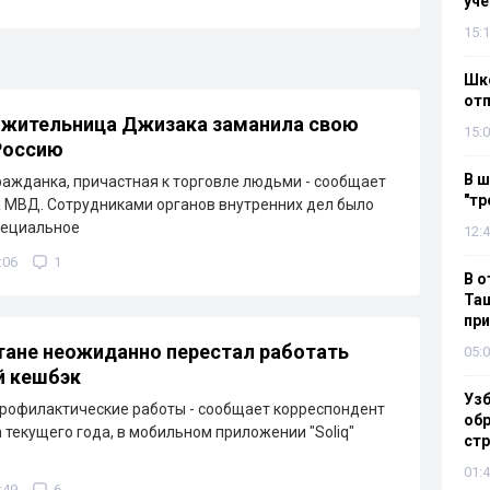
уч
15:1
Шко
отп
 жительница Джизака заманила свою
15:0
Россию
В ш
ажданка, причастная к торговле людьми - сообщает
"тр
 МВД. Сотрудниками органов внутренних дел было
пециальное
12:4
:06
1
В о
Таш
пр
тане неожиданно перестал работать
05:0
й кешбэк
Узб
рофилактические работы - сообщает корреспондент
обр
а текущего года, в мобильном приложении "Soliq"
стр
01:4
:49
6