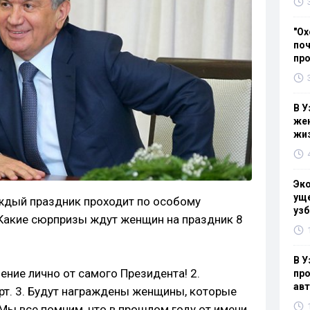
"Ох
поч
пр
В У
жен
жи
Эк
уще
аждый праздник проходит по особому
узб
Какие сюрпризы ждут женщин на праздник 8
В У
ение лично от самого Президента! 2.
про
ав
т. 3. Будут награждены женщины, которые
Мы все помним, что в прошлом году от имени