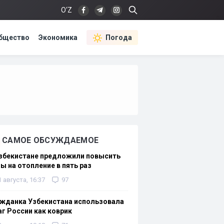
O‘Z
бщество
Экономика
Погода
САМОЕ ОБСУЖДАЕМОЕ
Узбекистане предложили повысить
ы на отопление в пять раз
1 августа, 16:37
97
жданка Узбекистана использовала
г России как коврик