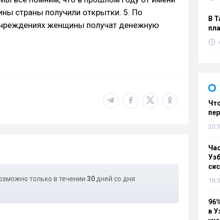
ы страны получили открытки. 5. По
В Т
учреждениях женщины получат денежную
пла
Что
пе
20:3
Ча
Узб
си
озможно только в течении
30
дней со дня
18:5
96%
в У