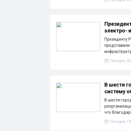
Президент
электро- 
Президенту Р
представили 
инфраструкту
Сегодня, 20
В шести г
систему о
В шести горо
реорганизаци
что благода
Сегодня, 19