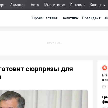
орт
Экология
Авто
Мысли вслух
Реклама
Контакты
Происшествия
Политика
Президент
О
готовит сюрпризы для
а
В 
цен
Гра
фла