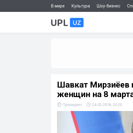
В мире
Культура
Шоу-бизнес
Сп
Шавкат Мирзиёев 
женщин на 8 март
Президент
24-02-2018, 20:20