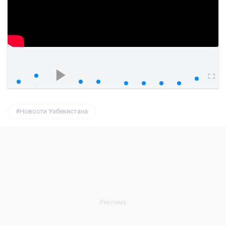
watch?v=thl35H7AYYU
00:00
00:00
Новости Узбекистана