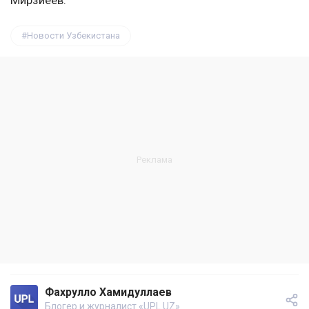
Мирзиёев.
Новости Узбекистана
Фахрулло Хамидуллаев
Блогер и журналист «UPL.UZ»