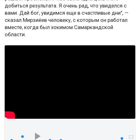
добиться результата. Я очень рад, что увиделся с
вами. Дай бог, увидимся еще в счастливые дни", —
сказал Мирзиёев человеку, с которым он работал
вместе, когда был хокимом Самаркандской
области.
watch?v=Xv4nyQCwPv4
00:00
00:00