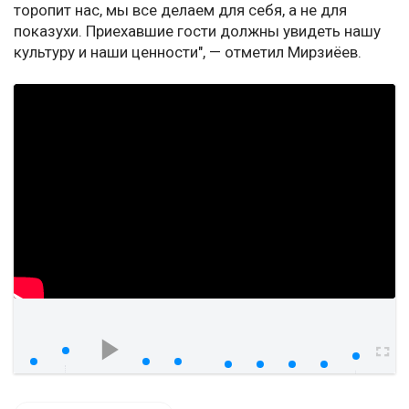
торопит нас, мы все делаем для себя, а не для
показухи. Приехавшие гости должны увидеть нашу
культуру и наши ценности", — отметил Мирзиёев.
watch?v=Zk23WjoXEFw&feature=youtu
00:00
00:00