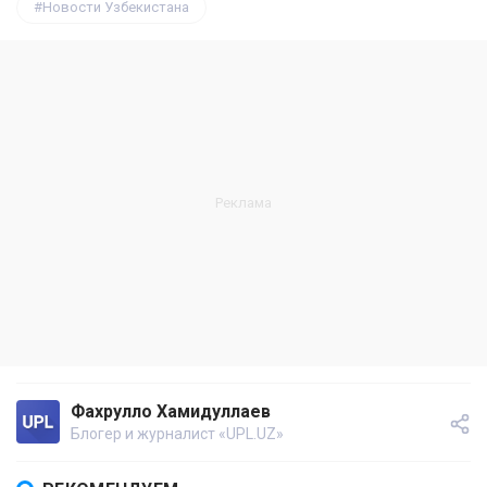
Новости Узбекистана
Фахрулло Хамидуллаев
Блогер и журналист «UPL.UZ»