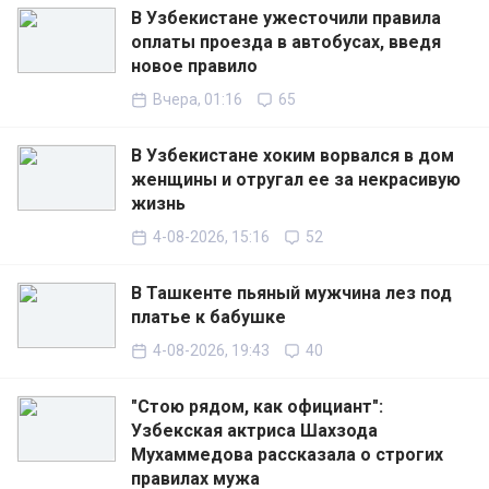
В Узбекистане ужесточили правила
оплаты проезда в автобусах, введя
новое правило
Вчера, 01:16
65
В Узбекистане хоким ворвался в дом
женщины и отругал ее за некрасивую
жизнь
4-08-2026, 15:16
52
В Ташкенте пьяный мужчина лез под
платье к бабушке
4-08-2026, 19:43
40
"Стою рядом, как официант":
Узбекская актриса Шахзода
Мухаммедова рассказала о строгих
правилах мужа