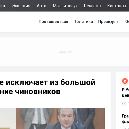
орт
Экология
Авто
Мысли вслух
Реклама
Контакты
Происшествия
Политика
Президент
О
е исключает из большой
ние чиновников
В 
цен
Гра
фла