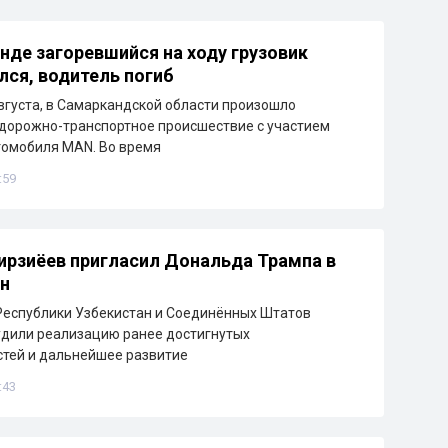
нде загоревшийся на ходу грузовик
лся, водитель погиб
августа, в Самаркандской области произошло
дорожно-транспортное происшествие с участием
томобиля MAN. Во время
:59
рзиёев пригласил Дональда Трампа в
н
Республики Узбекистан и Соединённых Штатов
дили реализацию ранее достигнутых
тей и дальнейшее развитие
:43