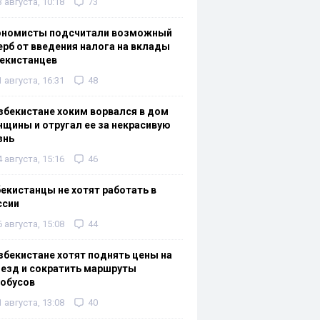
3 августа, 10:18
73
ономисты подсчитали возможный
рб от введения налога на вклады
екистанцев
1 августа, 16:31
48
збекистане хоким ворвался в дом
щины и отругал ее за некрасивую
знь
4 августа, 15:16
46
екистанцы не хотят работать в
ссии
6 августа, 15:08
44
збекистане хотят поднять цены на
езд и сократить маршруты
тобусов
1 августа, 13:08
40