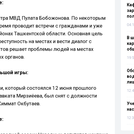
е:
Каф
зар
по
стра МВД Пулата Бобожонова. По некоторым
04:1
ремя проводит встречи с гражданами и уже
айонах Ташкентской области. Основная цель
В ш
реступность на местах и вести диалог с
кар
атов решает проблемы людей на местах
об
х органов.
19:5
Об
льшой игры:
вод
лиш
и, который состоялся 12 июня прошлого
12:4
авката Мирзиёева, был снят с должности
Химмат Окбутаев.
Уч
нас
12:3
е: