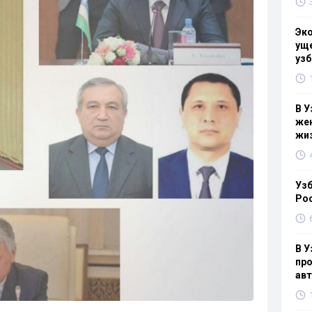
Эк
уще
узб
В У
жен
жи
Узб
Ро
В У
про
ав