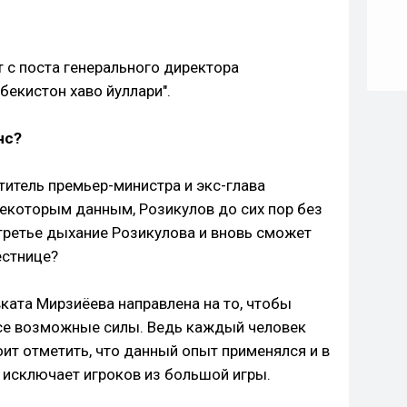
т с поста генерального директора
бекистон хаво йуллари".
нс?
титель премьер-министра и экс-глава
некоторым данным, Розикулов до сих пор без
 третье дыхание Розикулова и вновь сможет
естнице?
ката Мирзиёева направлена на то, чтобы
все возможные силы. Ведь каждый человек
оит отметить, что данный опыт применялся и в
 исключает игроков из большой игры.