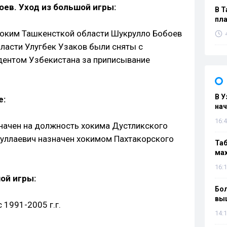
оев. Уход из большой игры:
В Т
пла
хоким Ташкенсткой области Шукрулло Бобоев
асти Улугбек Узаков были сняты с
ентом Узбекистана за приписывание
В У
е:
нач
16:4
начен на должность хокима Дустликского
уллаевич назначен хокимом Пахтакорского
Таб
мах
16:1
ой игры:
Бол
вы
 1991-2005 г.г.
14:1