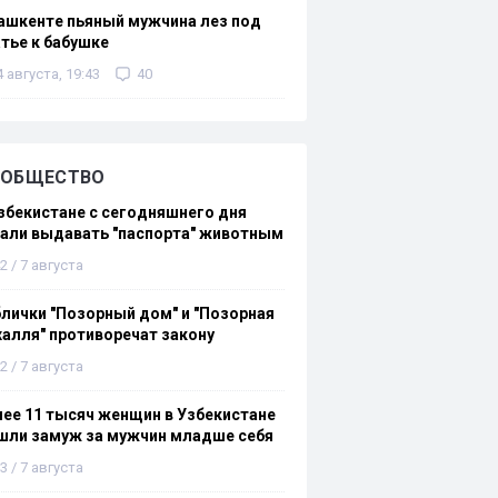
ашкенте пьяный мужчина лез под
тье к бабушке
4 августа, 19:43
40
ОБЩЕСТВО
збекистане с сегодняшнего дня
али выдавать "паспорта" животным
2 / 7 августа
лички "Позорный дом" и "Позорная
алля" противоречат закону
2 / 7 августа
ее 11 тысяч женщин в Узбекистане
шли замуж за мужчин младше себя
3 / 7 августа