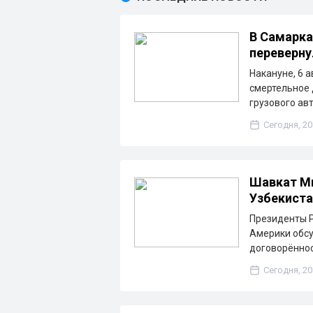
В Самарка
переверну
Накануне, 6 
смертельное 
грузового ав
Сегодня, 20
Шавкат Ми
Узбекиста
Президенты 
Америки обсу
договорённос
Сегодня, 20