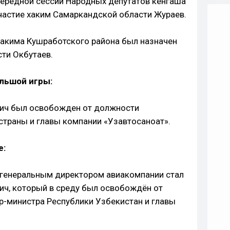
чередной сессии Народных депутатов кенгаша
частие хаким Самаркандской области Жураев.
хакима Кушработского района был назначен
ти Окбутаев.
ольшой игры:
вич был освобожден от должности
страны и главы компании «Узавтосаноат».
е:
 генеральным директором авиакомпании стал
ич, который в среду был освобождён от
-министра Республики Узбекистан и главы