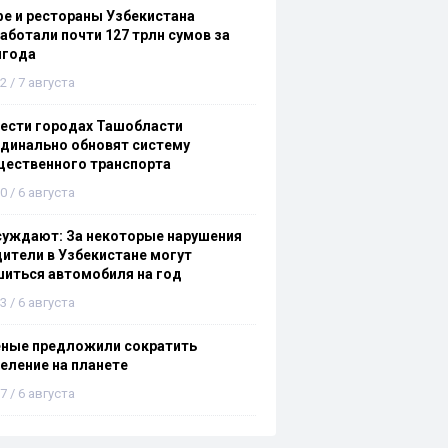
е и рестораны Узбекистана
аботали почти 127 трлн сумов за
лгода
2 / 7 августа
ести городах Ташобласти
динально обновят систему
щественного транспорта
0 / 6 августа
суждают: За некоторые нарушения
ители в Узбекистане могут
иться автомобиля на год
3 / 6 августа
еные предложили сократить
еление на планете
7 / 6 августа