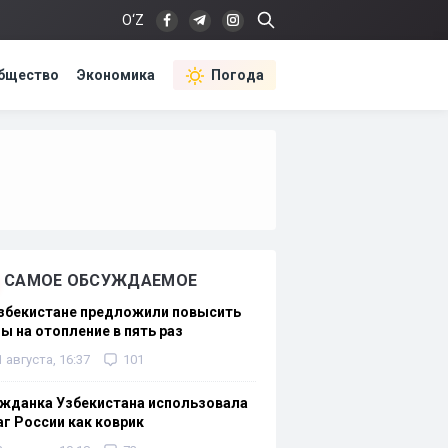
O‘Z
бщество
Экономика
Погода
САМОЕ ОБСУЖДАЕМОЕ
Узбекистане предложили повысить
ы на отопление в пять раз
1 августа, 16:37
101
жданка Узбекистана использовала
г России как коврик