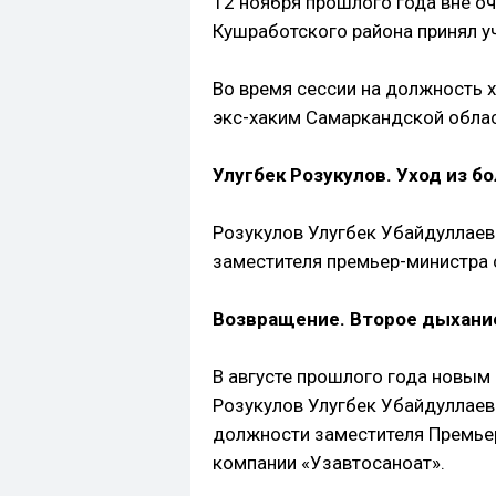
12 ноября прошлого года вне о
Кушработского района принял у
Во время сессии на должность 
экс-хаким Самаркандской облас
Улугбек Розукулов. Уход из б
Розукулов Улугбек Убайдуллае
заместителя премьер-министра 
Возвращение. Второе дыхани
В августе прошлого года новым
Розукулов Улугбек Убайдуллаев
должности заместителя Премьер
компании «Узавтосаноат».