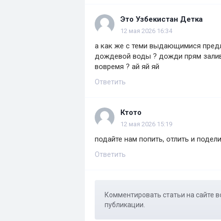
Это Узбекистан Детка
12 мая 2026 16:34
а как же с теми выдающимися пред
дождевой воды ? дожди прям залива
вовремя ? ай яй яй
Ответить
Ктото
12 мая 2026 15:19
подайте нам попить, отлить и подел
Ответить
Комментировать статьи на сайте в
публикации.