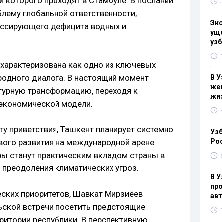
и которого проходят в Стамбуле. В послании
блему глобальной ответственности,
Эк
ссирующего дефицита водных и
уще
узб
характеризована как одно из ключевых
одного диалога. В настоящий момент
В У
жен
турную трансформацию, переходя к
жи
 экономической модели.
ту приветствия, Ташкент планирует системно
Узб
вого развития на международной арене.
Ро
ры станут практическим вкладом страны в
преодоления климатических угроз.
В У
про
ских приоритетов, Шавкат Мирзиёев
ав
ьской встречи посетить предстоящие
ритории республики. В перспективную