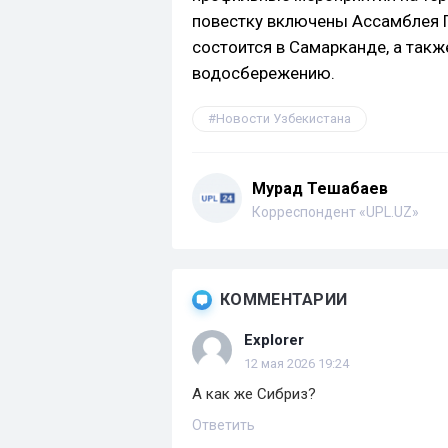
повестку включены Ассамблея Г
состоится в Самарканде, а так
водосбережению.
Новости Узбекистана
Мурад Тешабаев
Корреспондент «UPL.UZ»
КОММЕНТАРИИ
Explorer
12 мая 2026 19:24
А как же Сибриз?
Ответить