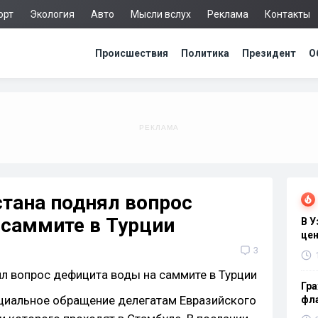
орт
Экология
Авто
Мысли вслух
Реклама
Контакты
Происшествия
Политика
Президент
О
тана поднял вопрос
 саммите в Турции
В 
цен
3
Гра
циальное обращение делегатам Евразийского
фла