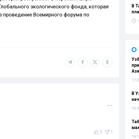
лобального экологического фонда, которая
В Т
пла
же проведение Всемирного форума по
Узб
пр
Ази
17:2
В У
нач
16:4
Таб
мах
3
1
16:1