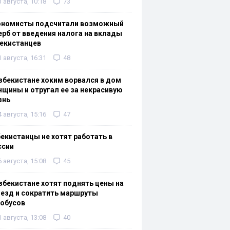
3 августа, 10:18
73
ономисты подсчитали возможный
рб от введения налога на вклады
екистанцев
1 августа, 16:31
48
збекистане хоким ворвался в дом
щины и отругал ее за некрасивую
знь
4 августа, 15:16
47
екистанцы не хотят работать в
ссии
6 августа, 15:08
45
збекистане хотят поднять цены на
езд и сократить маршруты
тобусов
1 августа, 13:08
40