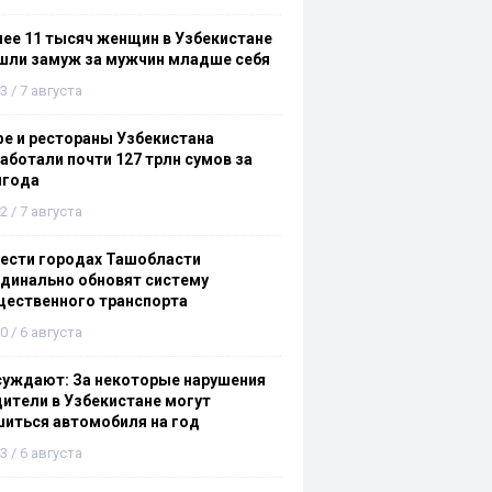
ее 11 тысяч женщин в Узбекистане
шли замуж за мужчин младше себя
3 / 7 августа
е и рестораны Узбекистана
аботали почти 127 трлн сумов за
лгода
2 / 7 августа
ести городах Ташобласти
динально обновят систему
щественного транспорта
0 / 6 августа
суждают: За некоторые нарушения
ители в Узбекистане могут
иться автомобиля на год
3 / 6 августа