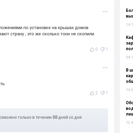
Бол
вы
14:1
ложениями по установке на крышах домов
ют страну , это же сколько тонн не скопили
Каф
зар
по
0
1
04:1
В ш
кар
об
ить
19:5
2
1
Об
вод
лиш
озможно только в течении
30
дней со дня
12:4