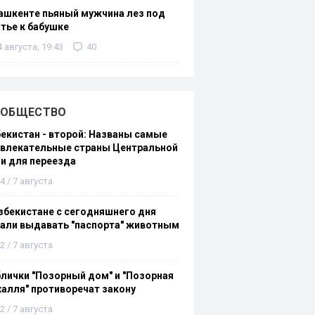
ашкенте пьяный мужчина лез под
тье к бабушке
4 августа, 19:43
40
ОБЩЕСТВО
екистан - второй: Названы самые
ивлекательные страны Центральной
и для переезда
4 / 7 августа
збекистане с сегодняшнего дня
али выдавать "паспорта" животным
2 / 7 августа
лички "Позорный дом" и "Позорная
алля" противоречат закону
2 / 7 августа