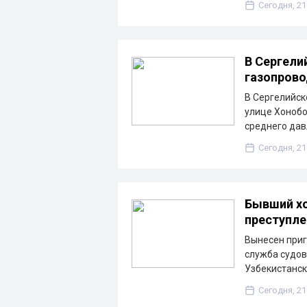
Сегодня, 21
В Сергели
газопрово
В Сергелийск
улице Хонобо
среднего дав
Сегодня, 21
Бывший хо
преступле
Вынесен приг
служба судов 
Узбекистанск
Сегодня, 21