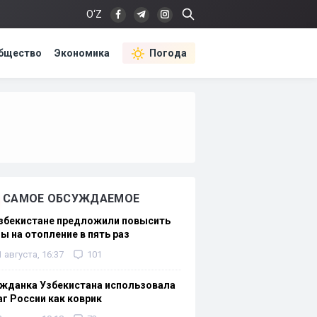
O‘Z
бщество
Экономика
Погода
САМОЕ ОБСУЖДАЕМОЕ
Узбекистане предложили повысить
ы на отопление в пять раз
1 августа, 16:37
101
жданка Узбекистана использовала
г России как коврик