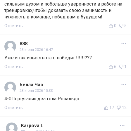
сильным духом и побольше уверенности в работе на
тренировках,чтобы доказать свою значимость и
нужность в команде, побед вам в будущем!
Ответить
0
5
888
23 июня 2026 16:47
Уже и так известно кто победит !!!!!!???
Ответить
6
1
Белла Чао
23 июня 2026 15:33
4-0Португалия два гола Рональдо
Ответить
17
12
Karpova L