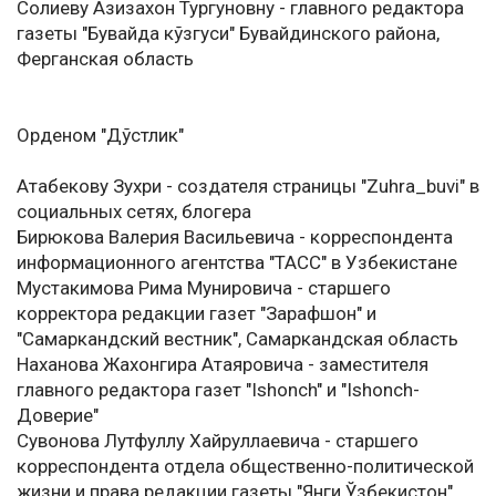
Солиеву Азизахон Тургуновну - главного редактора
газеты "Бувайда кўзгуси" Бувайдинского района,
Ферганская область
Орденом "Дўстлик"
Атабекову Зухри - создателя страницы "Zuhra_buvi" в
социальных сетях, блогера
Бирюкова Валерия Васильевича - корреспондента
информационного агентства "ТАСС" в Узбекистане
Мустакимова Рима Мунировича - старшего
корректора редакции газет "Зарафшон" и
"Самаркандский вестник", Самаркандская область
Наханова Жахонгира Атаяровича - заместителя
главного редактора газет "Ishonch" и "Ishonch-
Доверие"
Сувонова Лутфуллу Хайруллаевича - старшего
корреспондента отдела общественно-политической
жизни и права редакции газеты "Янги Ўзбекистон"