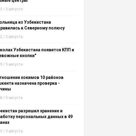
ебные центры
3 / 5 августа
льница из Узбекистана
равилась к Северному полюсу
2 / 5 августа
колах Узбекистана появятся КПП и
евожные кнопки"
9 / 5 августа
тношении хокимов 10 районов
кента назначена проверка -
ичины
8 / 5 августа
екистан разрешил хранение и
аботку персональных данных в 49
анах
5 / 5 августа