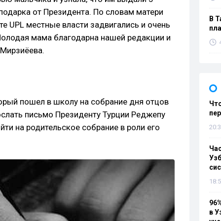
подарка от Президента. По словам матери
В Т
те UPL местные власти задвигались и очень
пла
Молодая мама благодарна нашей редакции и
Мирзиёева.
торый пошел в школу на собрание дня отцов
Что
пе
послать письмо Президенту Турции Реджепу
ийти на родительское собрание в роли его
20:3
Ча
Узб
си
18:5
96%
в У