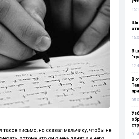
уч
15:1
Шко
отп
15:0
В ш
"тр
12:4
В о
Таш
пр
05:0
Узб
обр
стр
л такое письмо, но сказал мальчику, чтобы не
01:4
иехать, потому что он очень занят и у него