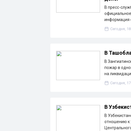
В пресс-служ
официальное 
информация о
Сегодня, 18
В Ташобла
В Зангиатинс
пожар в одно
на ликвидац
Сегодня, 17
В Узбекис
В Узбекистан
отношению к 
Центрального