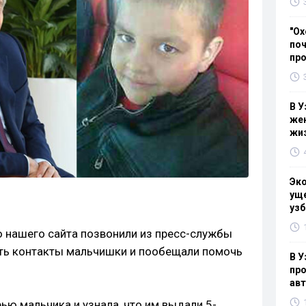
"Ох
поч
пр
В У
жен
жи
Эк
уще
узб
 нашего сайта позвонили из пресс-службы
ать контакты мальчишки и пообещали помочь
В У
про
ав
ью мальчика и узнала, что им выдали 5-