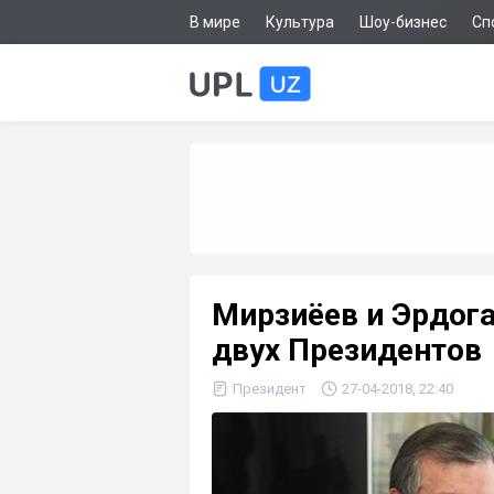
В мире
Культура
Шоу-бизнес
Сп
Мирзиёев и Эрдога
двух Президентов
Президент
27-04-2018, 22:40