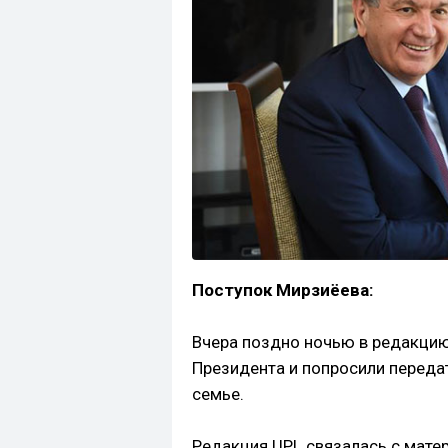
Поступок Мирзиёева:
Вчера поздно ночью в редакцию
Президента и попросили перед
семье.
Редакция UPL связалась с матер