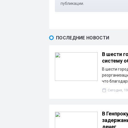
публикации.
ПОСЛЕДНИЕ НОВОСТИ
В шести г
систему о
В шести горо
реорганизаци
что благода
Сегодня, 19
В Генпрок
задержани
денег