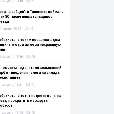
3 августа, 10:18
71
ота на зайцев": в Ташкенте поймали
ти 80 тысяч неплательщиков
оезда
31 июля, 19:25
46
збекистане хоким ворвался в дом
щины и отругал ее за некрасивую
знь
4 августа, 15:16
45
ономисты подсчитали возможный
рб от введения налога на вклады
екистанцев
1 августа, 16:31
41
збекистане хотят поднять цены на
езд и сократить маршруты
тобусов
1 августа, 13:08
40