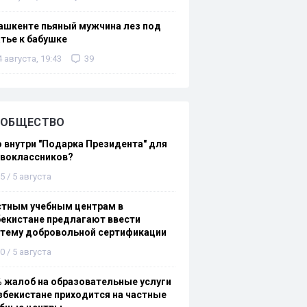
ашкенте пьяный мужчина лез под
тье к бабушке
4 августа, 19:43
39
ОБЩЕСТВО
 внутри "Подарка Президента" для
рвоклассников?
5 / 5 августа
стным учебным центрам в
екистане предлагают ввести
стему добровольной сертификации
0 / 5 августа
 жалоб на образовательные услуги
збекистане приходится на частные