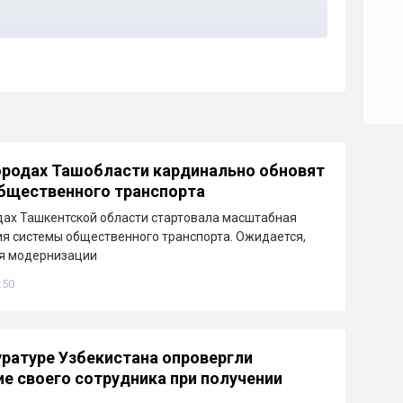
ородах Ташобласти кардинально обновят
бщественного транспорта
дах Ташкентской области стартовала масштабная
я системы общественного транспорта. Ожидается,
ря модернизации
:50
уратуре Узбекистана опровергли
е своего сотрудника при получении