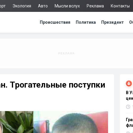
орт
Экология
Авто
Мысли вслух
Реклама
Контакты
Происшествия
Политика
Президент
О
н. Трогательные поступки
В 
цен
Гра
фла