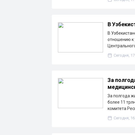
В Узбекис
В Узбекистан
отношению к 
Центрального
Сегодня, 17
За полгод
медицинск
За полгода ж
более 11 трл
комитета Рес
Сегодня, 16