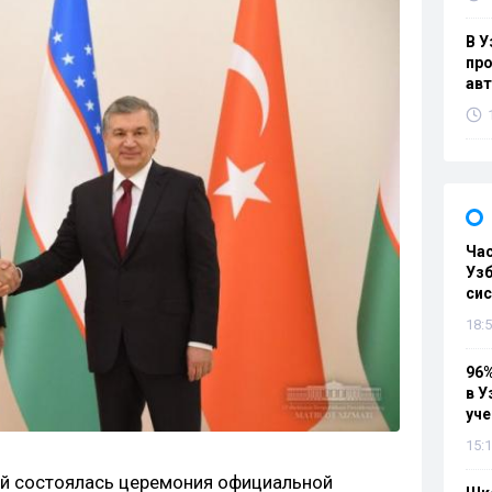
В У
про
ав
Ча
Узб
си
18:5
96%
в У
уч
15:1
ой состоялась церемония официальной