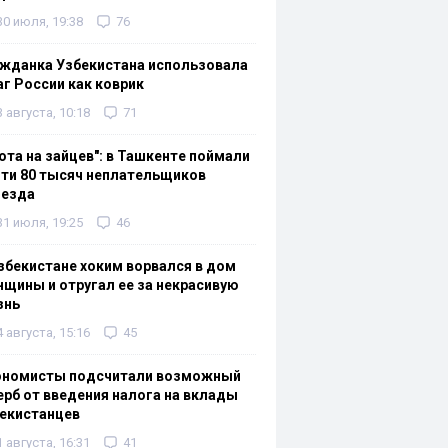
30 июля, 19:38
76
жданка Узбекистана использовала
г России как коврик
3 августа, 10:18
71
ота на зайцев": в Ташкенте поймали
ти 80 тысяч неплательщиков
оезда
31 июля, 19:25
46
збекистане хоким ворвался в дом
щины и отругал ее за некрасивую
знь
4 августа, 15:16
45
ономисты подсчитали возможный
рб от введения налога на вклады
екистанцев
1 августа, 16:31
41