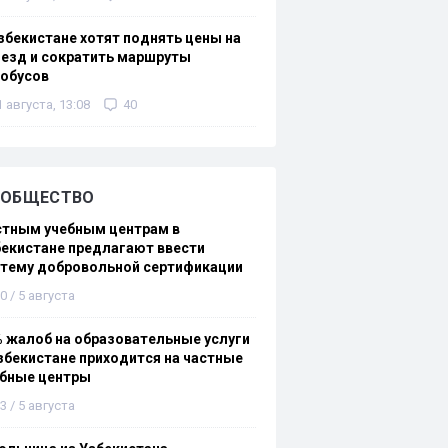
збекистане хотят поднять цены на
езд и сократить маршруты
тобусов
1 августа, 13:08
40
ОБЩЕСТВО
стным учебным центрам в
екистане предлагают ввести
стему добровольной сертификации
0 / 5 августа
 жалоб на образовательные услуги
збекистане приходится на частные
ебные центры
3 / 5 августа