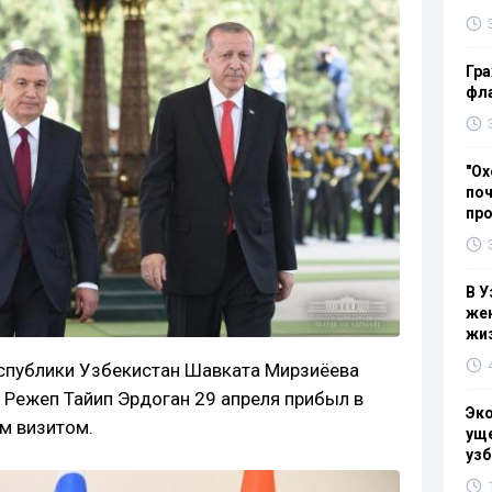
Гра
фла
"Ох
поч
пр
В У
жен
жи
спублики Узбекистан Шавката Мирзиёева
 Режеп Тайип Эрдоган 29 апреля прибыл в
Эк
м визитом.
уще
узб