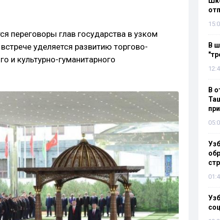
Шко
отп
15:0
я переговоры глав государства в узком
В ш
 встрече уделяется развитию торгово-
"тр
го и культурно-гуманитарного
12:4
В о
Таш
пр
05:0
Узб
обр
стр
01:4
Узб
со