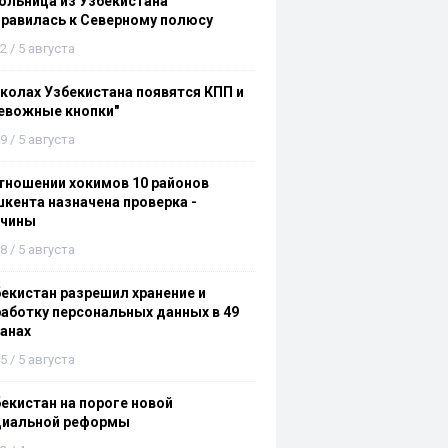
льница из Узбекистана
равилась к Северному полюсу
2 / 5 августа
колах Узбекистана появятся КПП и
евожные кнопки"
9 / 5 августа
тношении хокимов 10 районов
кента назначена проверка -
ичины
8 / 5 августа
екистан разрешил хранение и
аботку персональных данных в 49
анах
5 / 5 августа
екистан на пороге новой
циальной реформы