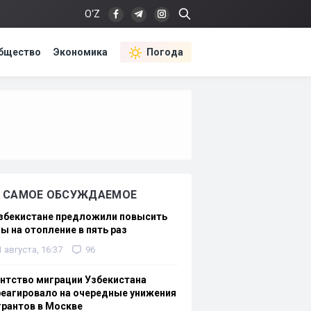
O‘Z
бщество
Экономика
Погода
САМОЕ ОБСУЖДАЕМОЕ
Узбекистане предложили повысить
ы на отопление в пять раз
1 августа, 16:37
96
нтство миграции Узбекистана
еагировало на очередные унижения
рантов в Москве