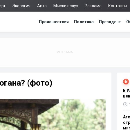
орт
Экология
Авто
Мысли вслух
Реклама
Контакты
Происшествия
Политика
Президент
О
огана? (фото)
В 
цен
Аге
отр
миг