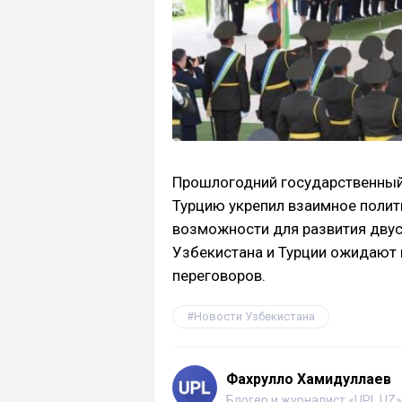
Прошлогодний государственный
Турцию укрепил взаимное полит
возможности для развития двус
Узбекистана и Турции ожидают
переговоров.
Новости Узбекистана
Фахрулло Хамидуллаев
Блогер и журналист «UPL.UZ»