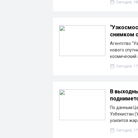
Сегодня, 18
"Узкосмос
снимком с
Агентство "У
нового спутн
космический 
Сегодня, 17
В выходны
подниметс
По данным Ц
Узбекистан (
усилится жа
Сегодня, 17