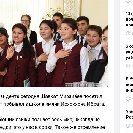
"Ох
поч
пр
Эк
уще
узб
В У
жен
жи
зидента сегодня Шавкат Мирзиёев посетил
нт побывал в школе имени Исхокхона Ибрата.
Узб
Ро
ающий языки познает весь мир, никогда не
дки, это у нас в крови. Такое же стремление