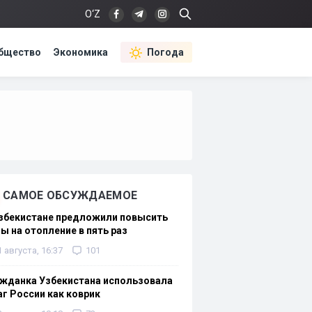
O‘Z
бщество
Экономика
Погода
САМОЕ ОБСУЖДАЕМОЕ
Узбекистане предложили повысить
ы на отопление в пять раз
1 августа, 16:37
101
жданка Узбекистана использовала
г России как коврик