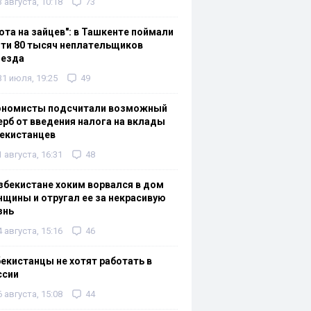
3 августа, 10:18
73
ота на зайцев": в Ташкенте поймали
ти 80 тысяч неплательщиков
оезда
31 июля, 19:25
49
ономисты подсчитали возможный
рб от введения налога на вклады
екистанцев
1 августа, 16:31
48
збекистане хоким ворвался в дом
щины и отругал ее за некрасивую
знь
4 августа, 15:16
46
екистанцы не хотят работать в
ссии
6 августа, 15:08
44