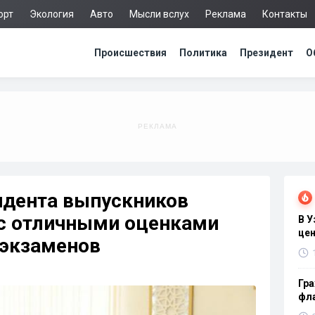
орт
Экология
Авто
Мысли вслух
Реклама
Контакты
Происшествия
Политика
Президент
О
идента выпускников
с отличными оценками
В 
цен
 экзаменов
Гра
фла