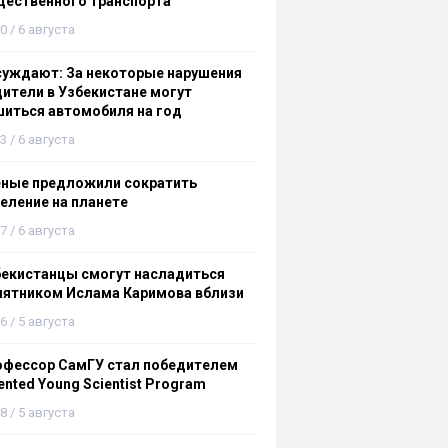
щественного транспорта
0 / 6 августа
суждают: За некоторые нарушения
ители в Узбекистане могут
иться автомобиля на год
3 / 6 августа
еные предложили сократить
еление на планете
7 / 6 августа
бекистанцы смогут насладиться
мятником Ислама Каримова вблизи
6 / 5 августа
офессор СамГУ стал победителем
ented Young Scientist Program
8 / 5 августа