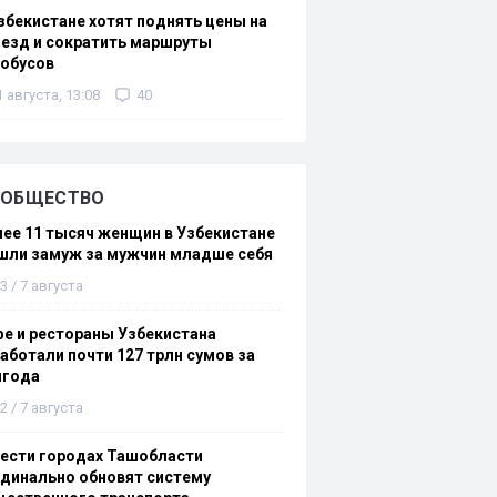
збекистане хотят поднять цены на
езд и сократить маршруты
тобусов
1 августа, 13:08
40
ОБЩЕСТВО
ее 11 тысяч женщин в Узбекистане
шли замуж за мужчин младше себя
3 / 7 августа
е и рестораны Узбекистана
аботали почти 127 трлн сумов за
лгода
2 / 7 августа
ести городах Ташобласти
динально обновят систему