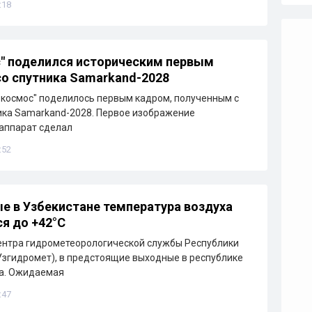
:18
" поделился историческим первым
о спутника Samarkand-2028
зкосмос" поделилось первым кадром, полученным с
ика Samarkand-2028. Первое изображение
аппарат сделал
:52
е в Узбекистане температура воздуха
я до +42°C
ентра гидрометеорологической службы Республики
Узгидромет), в предстоящие выходные в республике
ра. Ожидаемая
:47