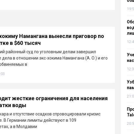
об
19:5
Об
вод
лиш
окиму Намангана вынесли приговор по
12:4
тке в $60 тысяч
ий районный суд по уголовным делам завершил
Уч
 дела в отношении экс-хокима Намангана (А. О.) и его
нас
обвиняемых в
12:3
:03
Уз
па
21:0
одит жесткие ограничения для населения
ватки воды
Пр
ара и отсутствие осадков спровоцировали кризис
Tal
е. В Германии лимиты действуют в 109
20:5
тах, а в Молдавии