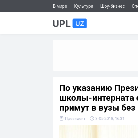
В мире
Культура
Шоу-бизнес
Сп
По указанию През
школы-интерната 
примут в вузы без
Президент
3-05-2018, 16:31