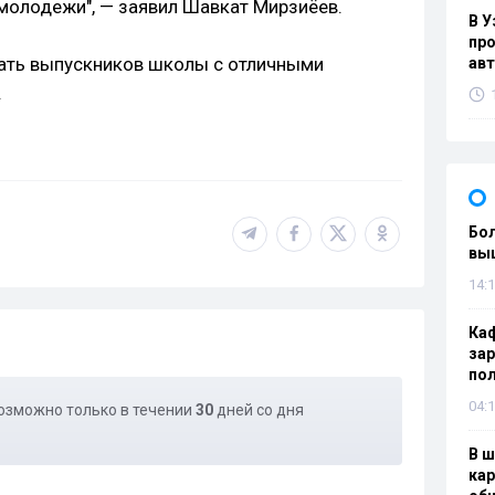
молодежи", — заявил Шавкат Мирзиёев.
В У
про
мать выпускников школы с отличными
ав
.
Бол
вы
14:1
Каф
зар
по
04:1
озможно только в течении
30
дней со дня
В ш
кар