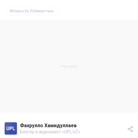
Новости Узбекистана
Фахрулло Хамидуллаев
Блогер и журналист «UPL.UZ»