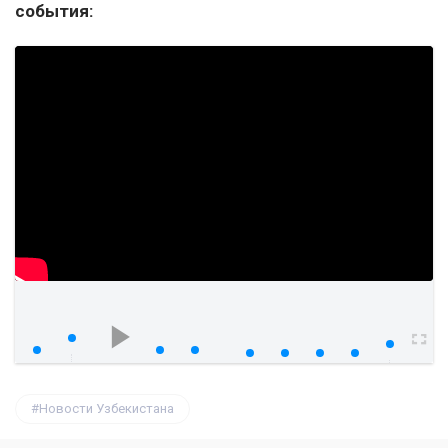
события:
watch?v=sOxIxgDKvUQ
00:00
00:00
Новости Узбекистана