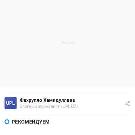
Фахрулло Хамидуллаев
Блогер и журналист «UPL.UZ»
РЕКОМЕНДУЕМ