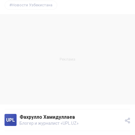
Новости Узбекистана
Фахрулло Хамидуллаев
Блогер и журналист «UPL.UZ»