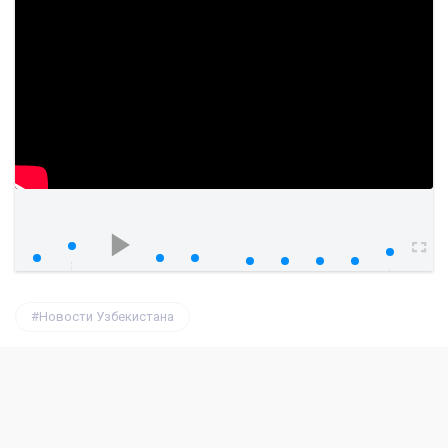
watch?v=8eXonSx1ar8&feature=youtu
00:00
00:00
Новости Узбекистана