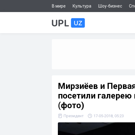
В мире
Культура
Шоу-бизнес
Сп
Мирзиёев и Первая
посетили галерею 
(фото)
Президент
17-05-2018, 05:23