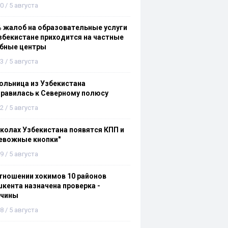
0 / 5 августа
 жалоб на образовательные услуги
збекистане приходится на частные
ебные центры
3 / 5 августа
льница из Узбекистана
равилась к Северному полюсу
2 / 5 августа
колах Узбекистана появятся КПП и
евожные кнопки"
9 / 5 августа
тношении хокимов 10 районов
кента назначена проверка -
ичины
8 / 5 августа