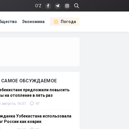
O‘Z
бщество
Экономика
Погода
САМОЕ ОБСУЖДАЕМОЕ
Узбекистане предложили повысить
ы на отопление в пять раз
1 августа, 16:37
97
жданка Узбекистана использовала
г России как коврик