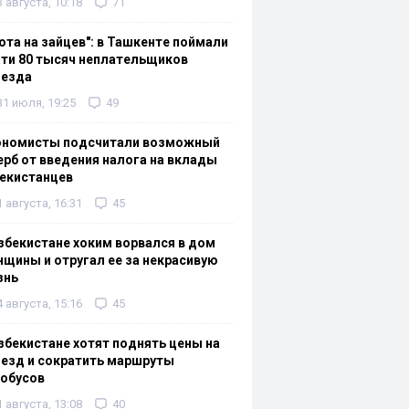
3 августа, 10:18
71
ота на зайцев": в Ташкенте поймали
ти 80 тысяч неплательщиков
оезда
31 июля, 19:25
49
ономисты подсчитали возможный
рб от введения налога на вклады
екистанцев
1 августа, 16:31
45
збекистане хоким ворвался в дом
щины и отругал ее за некрасивую
знь
4 августа, 15:16
45
збекистане хотят поднять цены на
езд и сократить маршруты
тобусов
1 августа, 13:08
40