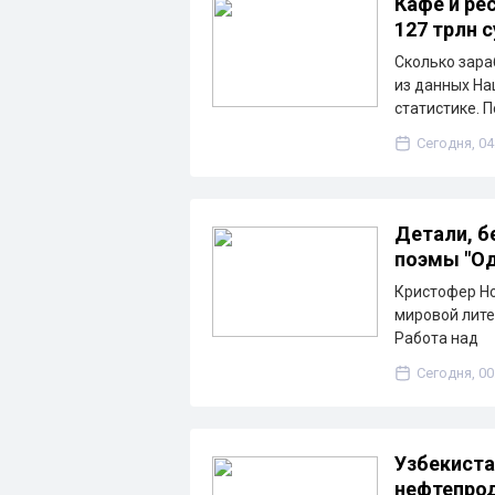
Кафе и ре
127 трлн 
Сколько зара
из данных На
статистике. 
Сегодня, 04
Детали, б
поэмы "Од
Кристофер Но
мировой лите
Работа над
Сегодня, 00
Узбекиста
нефтепрод