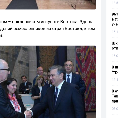
18:5
96%
в У
ром – поклонником искусств Востока. Здесь
уч
ений ремесленников из стран Востока, в том
15:1
и.
Шко
отп
15:0
В ш
"тр
12:4
В о
Таш
пр
05:0