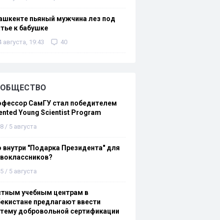
ашкенте пьяный мужчина лез под
тье к бабушке
4 августа, 19:43
40
ОБЩЕСТВО
офессор СамГУ стал победителем
ented Young Scientist Program
8 / 5 августа
 внутри "Подарка Президента" для
рвоклассников?
5 / 5 августа
стным учебным центрам в
екистане предлагают ввести
стему добровольной сертификации