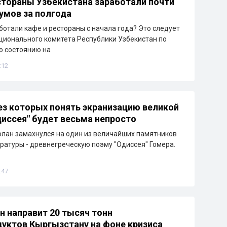
стораны Узбекистана заработали почти
сумов за полгода
ботали кафе и рестораны с начала года? Это следует
ционального комитета Республики Узбекистан по
По состоянию на
:12
ез которых понять экранизацию великой
иссея" будет весьма непросто
лан замахнулся на один из величайших памятников
ратуры - древнегреческую поэму "Одиссея" Гомера.
:47
н направит 20 тысяч тонн
уктов Кыргызстану на фоне кризиса