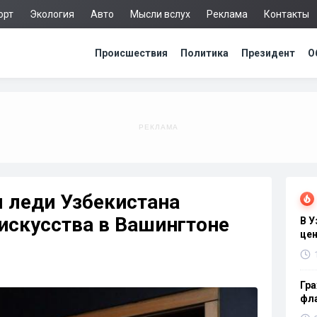
орт
Экология
Авто
Мысли вслух
Реклама
Контакты
Происшествия
Политика
Президент
О
 леди Узбекистана
искусства в Вашингтоне
В 
цен
Гра
фла