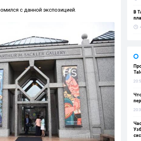
комился с данной экспозицией.
В Т
пла
Пр
Tal
20:5
Что
пе
20:3
Ча
Узб
си