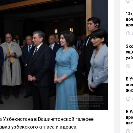
"Ох
поч
пр
Эк
уще
узб
В У
жен
жи
В У
про
а Узбекистана в Вашингтонской галерее
ав
вка узбекского атласа и адраса.