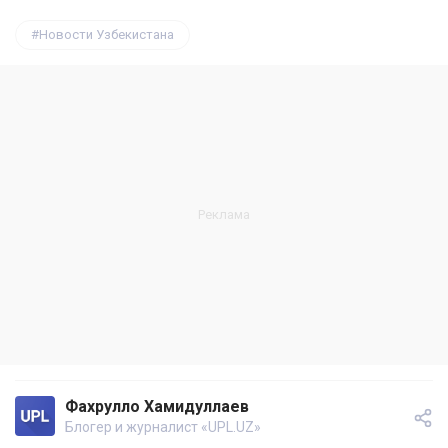
Новости Узбекистана
Фахрулло Хамидуллаев
Блогер и журналист «UPL.UZ»