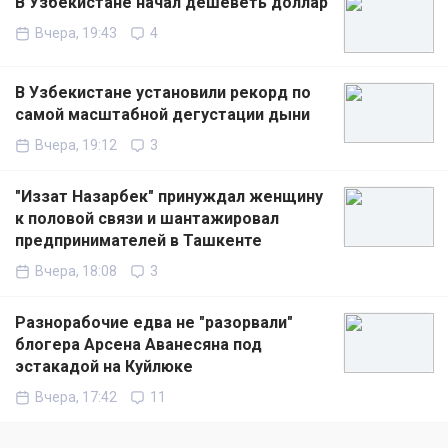
В Узбекистане начал дешеветь доллар
Вчера, 19:43
4
В Узбекистане установили рекорд по
самой масштабной дегустации дыни
Вчера, 19:12
3
"Иззат Назарбек" принуждал женщину
к половой связи и шантажировал
предпринимателей в Ташкенте
Вчера, 18:08
3
Разнорабочие едва не "разорвали"
блогера Арсена Аванесяна под
эстакадой на Куйлюке
Вчера, 17:42
11