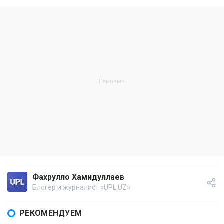
Фахрулло Хамидуллаев
Блогер и журналист «UPL.UZ»
РЕКОМЕНДУЕМ