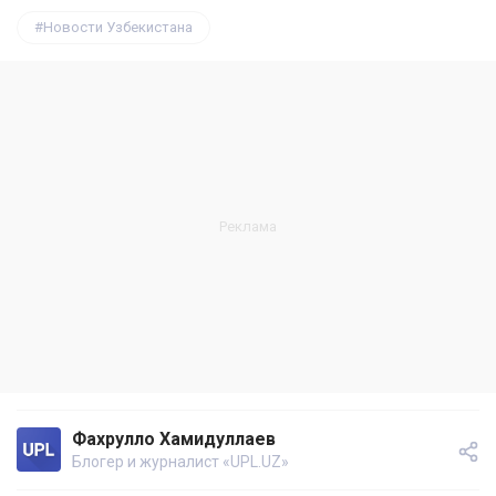
Новости Узбекистана
Фахрулло Хамидуллаев
Блогер и журналист «UPL.UZ»