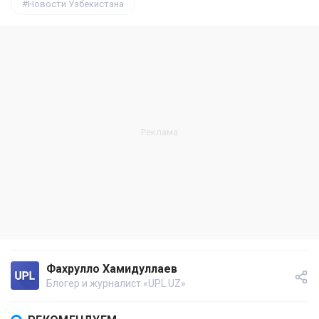
Новости Узбекистана
Фахрулло Хамидуллаев
Блогер и журналист «UPL.UZ»