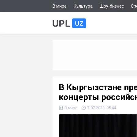
В мире
Культура
Шоу-бизнес
Сп
В Кыргызстане пр
концерты российс
В мире
7-07-2023, 05:44