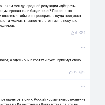
 о каком международной репутации идёт речь,
оррумпированная и бандитская? Посольство
 властям чтобы они проверили откуда поступает
нают и молчат, главное что этот газ не покупают
редников.
6
4
ают, а здесь они в гостях и пусть прижмут свою
15
8
президентов а они с Россий нормальных отношение
истана,из Казахстана,из Киргизстана да что вы