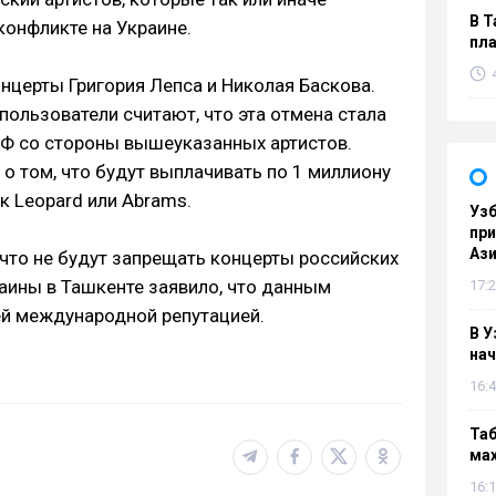
В Т
онфликте на Украине.
пла
нцерты Григория Лепса и Николая Баскова.
пользователи считают, что эта отмена стала
РФ со стороны вышеуказанных артистов.
о том, что будут выплачивать по 1 миллиону
к Leopard или Abrams.
Узб
пр
Ази
 что не будут запрещать концерты российских
раины в Ташкенте заявило, что данным
17:2
ей международной репутацией.
В У
нач
16:4
Таб
мах
16:1