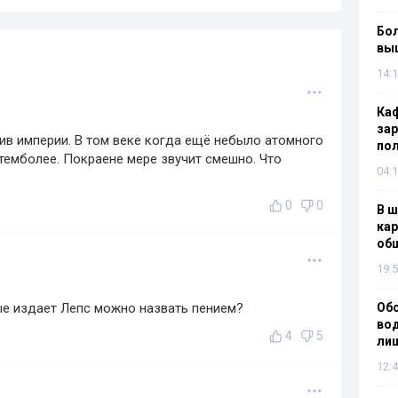
Бол
вы
14:1
Каф
зар
ив империи. В том веке когда ещё небыло атомного
по
 темболее. Покраене мере звучит смешно. Что
04:1
0
0
В ш
кар
об
19:5
ые издает Лепс можно назвать пением?
Об
вод
4
5
лиш
12:4