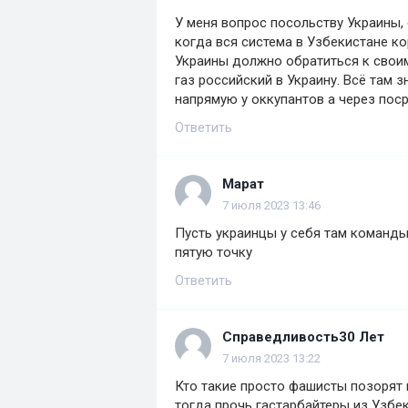
У меня вопрос посольству Украины,
когда вся система в Узбекистане к
Украины должно обратиться к своим
газ российский в Украину. Всё там з
напрямую у оккупантов а через пос
Ответить
Марат
7 июля 2023 13:46
Пусть украинцы у себя там командыв
пятую точку
Ответить
Справедливость30 Лет
7 июля 2023 13:22
Кто такие просто фашисты позорят 
тогда прочь гастарбайтеры из Узбек