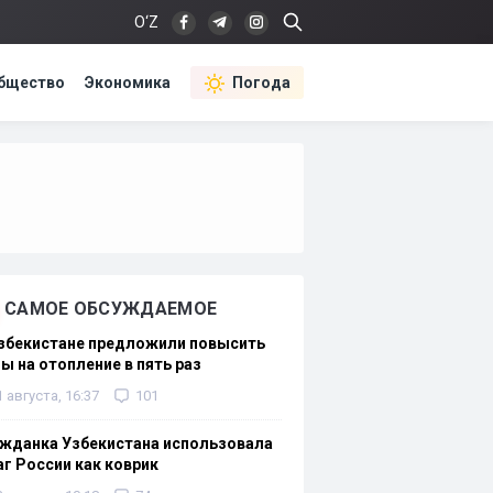
O‘Z
бщество
Экономика
Погода
САМОЕ ОБСУЖДАЕМОЕ
Узбекистане предложили повысить
ы на отопление в пять раз
1 августа, 16:37
101
жданка Узбекистана использовала
г России как коврик