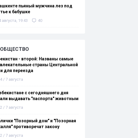
ашкенте пьяный мужчина лез под
тье к бабушке
4 августа, 19:43
40
ОБЩЕСТВО
екистан - второй: Названы самые
ивлекательные страны Центральной
и для переезда
4 / 7 августа
збекистане с сегодняшнего дня
али выдавать "паспорта" животным
2 / 7 августа
лички "Позорный дом" и "Позорная
алля" противоречат закону
2 / 7 августа