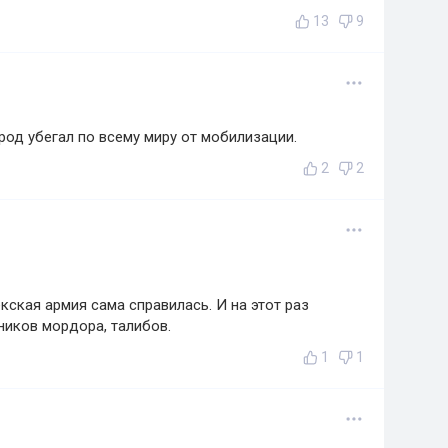
13
9
арод убегал по всему миру от мобилизации.
2
2
кская армия сама справилась. И на этот раз
ников мордора, талибов.
1
1