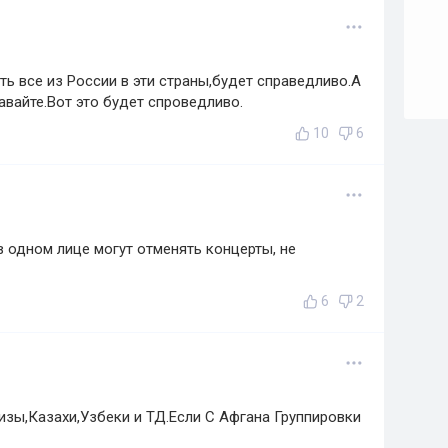
ть все из России в эти страны,будет справедливо.А
авайте.Вот это будет спроведливо.
10
6
в одном лице могут отменять концерты, не
6
2
зы,Казахи,Узбеки и ТД.Если С Афгана Группировки