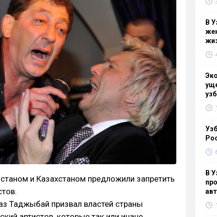
В У
жен
жи
Эк
уще
узб
Узб
Ро
В У
истаном и Казахстаном предложили запретить
про
стов.
ав
аз Таджыбай призвал властей страны
ский артистов, которые так или иначе