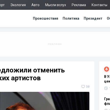
орт
Экология
Авто
Мысли вслух
Реклама
Контакты
Происшествия
Политика
Президент
О
едложили отменить
ких артистов
В 
цен
38
Гра
фла