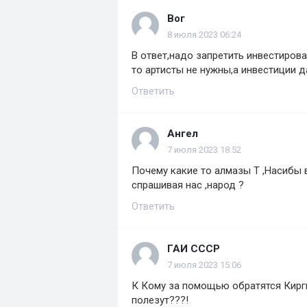
Вог
8 июля 2023 06:24
В ответ,надо запретить инвестирова
то артисты не нужны,а инвестиции д
Ответить
Ангел
7 июля 2023 18:52
Почему какие то алмазы Т ,Насибы 
спрашивая нас ,народ ?
Ответить
ГАИ СССР
7 июля 2023 15:06
К Кому за помощью обратятся Кирги
полезут???!