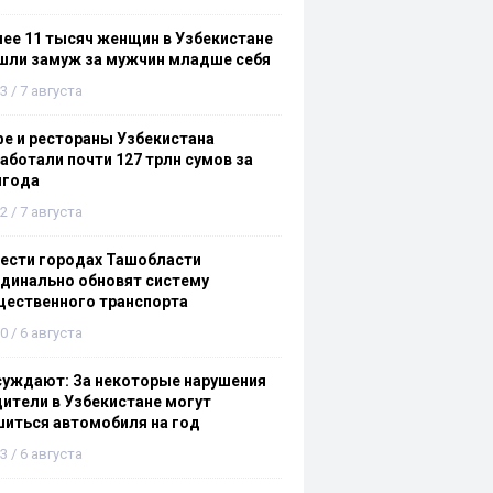
ее 11 тысяч женщин в Узбекистане
шли замуж за мужчин младше себя
3 / 7 августа
е и рестораны Узбекистана
аботали почти 127 трлн сумов за
лгода
2 / 7 августа
ести городах Ташобласти
динально обновят систему
щественного транспорта
0 / 6 августа
суждают: За некоторые нарушения
ители в Узбекистане могут
иться автомобиля на год
3 / 6 августа