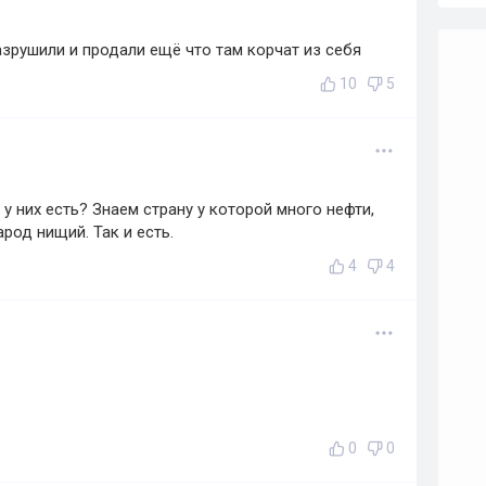
разрушили и продали ещё что там корчат из себя
10
5
 у них есть? Знаем страну у которой много нефти,
арод нищий. Так и есть.
4
4
0
0