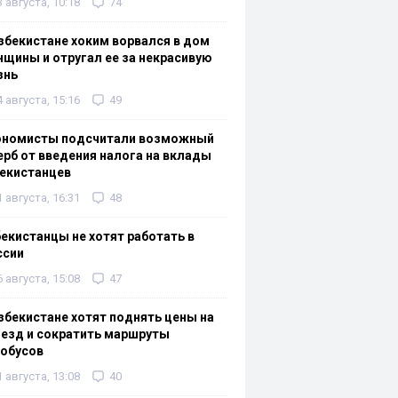
3 августа, 10:18
74
збекистане хоким ворвался в дом
щины и отругал ее за некрасивую
знь
4 августа, 15:16
49
ономисты подсчитали возможный
рб от введения налога на вклады
екистанцев
1 августа, 16:31
48
екистанцы не хотят работать в
ссии
6 августа, 15:08
47
збекистане хотят поднять цены на
езд и сократить маршруты
тобусов
1 августа, 13:08
40