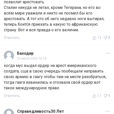
позволит арестовать.
Сталин никуда не летал, кроме Тегерана, но его во
всём мире уважали и никто не посмел бы его
арестовать. А тот кто об него недавно ноги вытирал,
теперь боится приехать в какую то африканскую
страну. Вот и вся правда о его величии.
Ответить
13
8
Баходир
25 июля 2023 16:14
когда мус выдал ордер на арест американского
солдата, сша в свою очередь пообещали направить
свою армию в гаагу чтобы там на месте разобраться,
тогда гаага извинилась и отозвала свой ордер вот
такое международное право
Ответить
17
9
Справедливость30 Лет