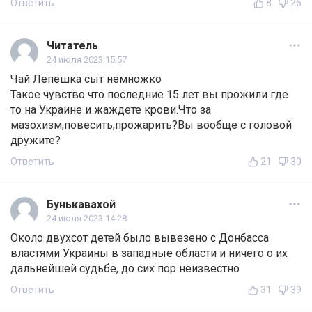
Ответить
8
26
Читатель
24 июля 2023 15:57
Чай Лепешка сыт немножко
Такое чувство что последние 15 лет вы прожили где
то на Украине и жаждете крови.Что за
мазохизм,повесить,прожарить?Вы вообще с головой
дружите?
Ответить
21
30
Бунькавахой
24 июля 2023 14:28
Около двухсот детей было вывезено с Донбасса
властями Украины в западные области и ничего о их
дальнейшей судьбе, до сих пор неизвестно
Ответить
31
39