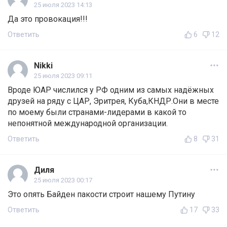
25 июля 2023 14:13
Да это провокация!!!
Ответить
6
12
Nikki
25 июля 2023 09:11
Вроде ЮАР числился у РФ одним из самых надёжных
друзей на ряду с ЦАР, Эритрея, Куба,КНДР.Они в месте
по моему были странами-лидерами в какой то
непонятной международной организации.
Ответить
8
31
Диля
25 июля 2023 00:17
Это опять Байден пакости строит нашему Путину
Ответить
17
33