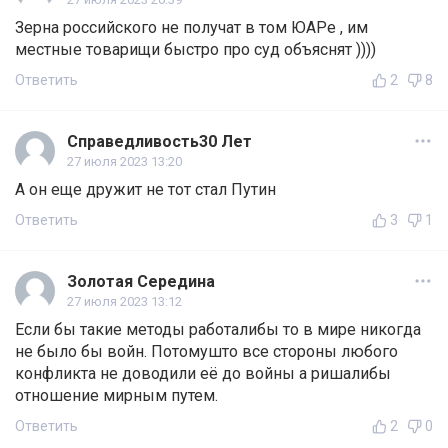
Зерна российского не получат в том ЮАРе , им
местные товарищи быстро про суд объяснят ))))
Ответить
2
8
Справедливость30 Лет
27 июля 2023 13:20
А он еще дружит не тот стал Путин
Ответить
3
1
Золотая Середина
27 июля 2023 13:12
Если бы такие методы работалибы то в мире никогда
не было бы войн. Потомушто все стороны любого
конфликта не доводили её до войны а ришалибы
отношение мирным путем.
Ответить
2
0