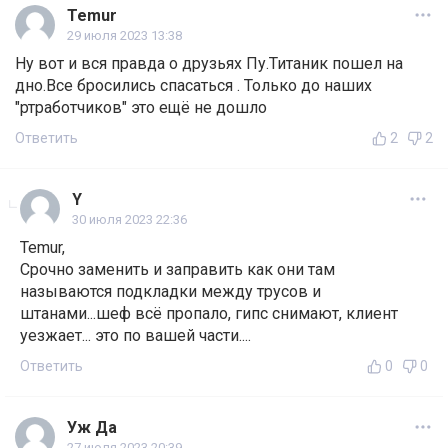
Temur
29 июля 2023 13:38
Ну вот и вся правда о друзьях Пу.Титаник пошел на
дно.Все бросились спасаться . Только до наших
"ртработчиков" это ещё не дошло
Ответить
2
2
Y
30 июля 2023 22:36
Temur,
Срочно заменить и заправить как они там
называются подкладки между трусов и
штанами...шеф всё пропало, гипс снимают, клиент
уезжает... это по вашей части....
Ответить
0
0
Уж Да
27 июля 2023 20:39