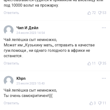
под 10000 вольт на прожарку.
Ответить
72
53
Чип И Дейл
24 июля 2023 14:54
Чай лепёшка сыт немножко,
Может им ,,Кузькину мать,, отправить в качестве
гум.помощи , ни однаго голодного в африки не
останется .
Ответить
11
35
Khpn
25 июля 2023 15:43
Чай лепёшка сыт немножко,
Ты очень самокритичен!(((
Ответить
3
11