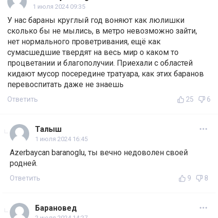
1 июля 2024 09:35
У нас бараны круглый год воняют как люлишки
сколько бы не мылись, в метро невозможно зайти,
нет нормального проветривания, ещё как
сумасшедшие твердят на весь мир о каком то
процветании и благополучии. Приехали с областей
кидают мусор посередине тратуара, как этих баранов
перевоспитать даже не знаешь
Ответить
25
6
Талыш
1 июля 2024 16:45
Azerbaycan baranoglu, ты вечно недоволен своей
родней.
Ответить
9
8
Барановед
2 июля 2024 14:27