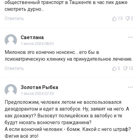
общественный транспорт в Ташкенте в час пик даже
смотреть дурно...
Ответить
13
2
Светлана
1 июля 2024 08:01
Милонов это конечно нонсенс… его бы в
психиатрическую клинику на принудительное лечение.
Ответить
5
15
Золотая Рыбка
1 июля 2024 07:33
Предположим, человек летом не воспользовался
дезодорантом и едет в автобусе. Ну, заявят на него. А
как докажут? Вызовут полицейских в автобус и те
будут нюхать вонючего гражданина?
А если вонючий человек - бомж. Какой с него штраф?
Фигня всё это!