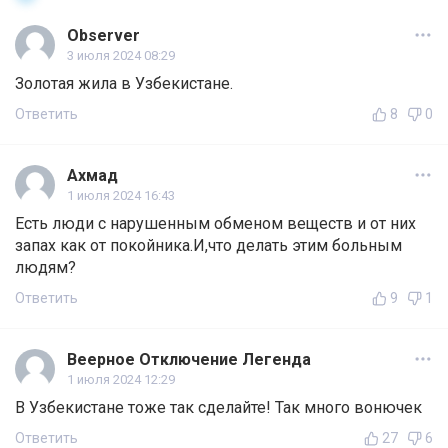
Observer
3 июля 2024 08:29
Золотая жила в Узбекистане.
Ответить
8
0
Ахмад
1 июля 2024 16:43
Есть люди с нарушенным обменом веществ и от них
запах как от покойника.И,что делать этим больным
людям?
Ответить
9
1
Веерное Отключение Легенда
1 июля 2024 12:29
В Узбекистане тоже так сделайте! Так много вонючек
Ответить
27
6