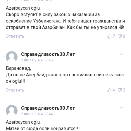
Azerbaycan oglu,
Скоро вступит в силу закон о наказании за
оскобление Узбекистана. И тебя лишат гражданства и
отправят в твой Азарбачан. Как бы ты не упирался. 😂
Ответить
7
8
Справедливость30 Лет
2 июля 2024 17:45
Барановед,
Да он не Азербайджанец он специально пишеть типа
он oglu!!!
Ответить
4
2
Справедливость30 Лет
2 июля 2024 17:44
Azerbaycan oglu,
Матай от сюда если ненравится!!!