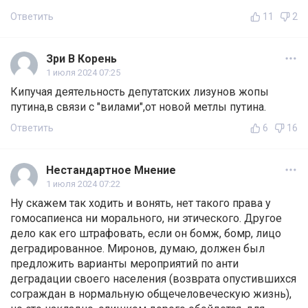
Ответить
11
2
Зри В Корень
1 июля 2024 07:25
Кипучая деятельность депутатских лизунов жопы
путина,в связи с "вилами",от новой метлы путина.
Ответить
6
16
Нестандартное Мнение
1 июля 2024 07:22
Ну скажем так ходить и вонять, нет такого права у
гомосапиенса ни морального, ни этического. Другое
дело как его штрафовать, если он бомж, бомр, лицо
деградированное. Миронов, думаю, должен был
предложить варианты мероприятий по анти
деградации своего населения (возврата опустившихся
сограждан в нормальную общечеловеческую жизнь),