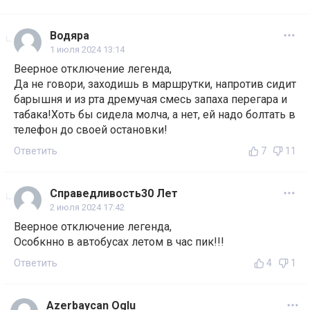
Водяра
1 июля 2024 13:14
Веерное отключение легенда,
Да не говори, заходишь в маршрутки, напротив сидит
барышня и из рта дремучая смесь запаха перегара и
табака!Хоть бы сидела молча, а нет, ей надо болтать в
телефон до своей остановки!
Ответить
7
11
Справедливость30 Лет
2 июля 2024 17:42
Веерное отключение легенда,
Особкнно в автобусах летом в час пик!!!
Ответить
4
1
Azerbaycan Oglu