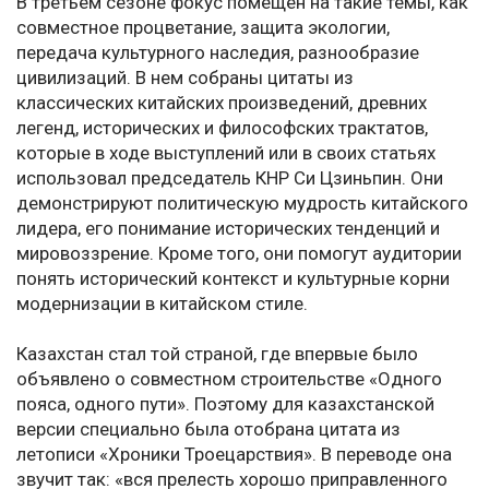
В третьем сезоне фокус помещен на такие темы, как
совместное процветание, защита экологии,
передача культурного наследия, разнообразие
цивилизаций. В нем собраны цитаты из
классических китайских произведений, древних
легенд, исторических и философских трактатов,
которые в ходе выступлений или в своих статьях
использовал председатель КНР Си Цзиньпин. Они
демонстрируют политическую мудрость китайского
лидера, его понимание исторических тенденций и
мировоззрение. Кроме того, они помогут аудитории
понять исторический контекст и культурные корни
модернизации в китайском стиле.
Казахстан стал той страной, где впервые было
объявлено о совместном строительстве «Одного
пояса, одного пути». Поэтому для казахстанской
версии специально была отобрана цитата из
летописи «Хроники Троецарствия». В переводе она
звучит так: «вся прелесть хорошо приправленного